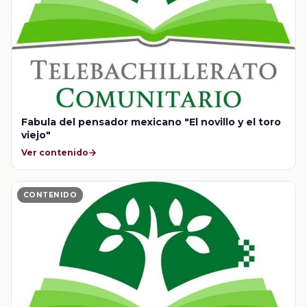
Fabula del pensador mexicano "El novillo y el toro
viejo"
Ver contenido
CONTENIDO