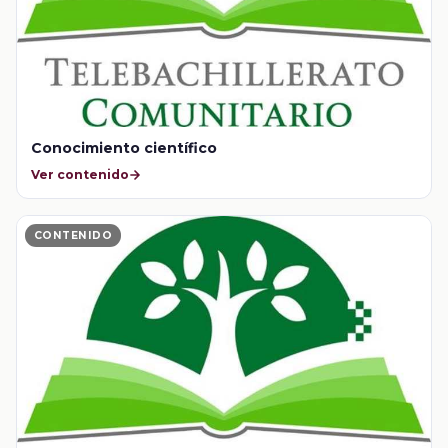
Conocimiento científico
Ver contenido
CONTENIDO