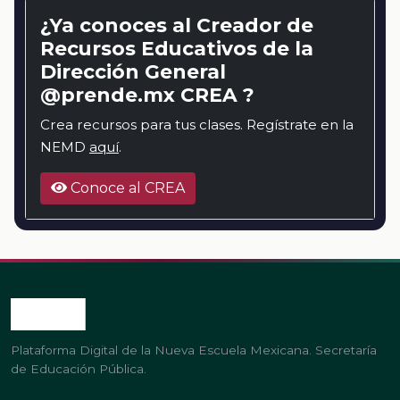
¿Ya conoces al Creador de
Recursos Educativos de la
Dirección General
@prende.mx CREA ?
Crea recursos para tus clases. Regístrate en la
NEMD
aquí
.
Conoce al CREA
Plataforma Digital de la Nueva Escuela Mexicana. Secretaría
de Educación Pública.