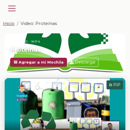
Inicio
Video: Proteínas
📎 VIDEO · MP4
Proteínas
Descargar
🎒 Agregar a mi Mochila
⧉ PiP