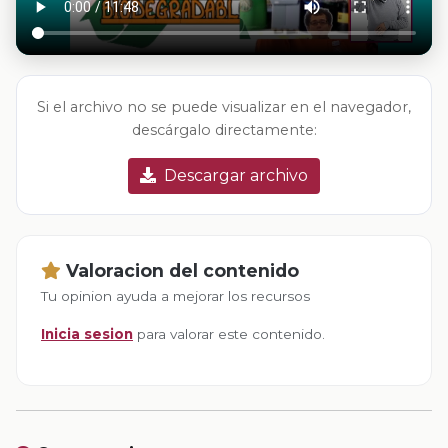
Si el archivo no se puede visualizar en el navegador,
descárgalo directamente:
Descargar archivo
Valoracion del contenido
Tu opinion ayuda a mejorar los recursos
Inicia sesion
para valorar este contenido.