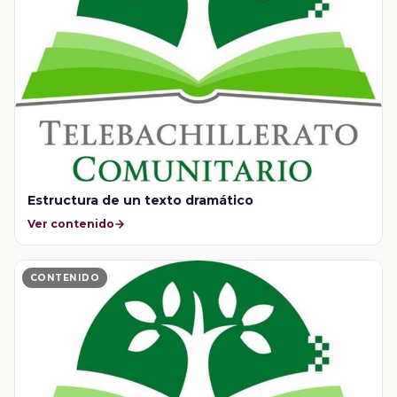
Estructura de un texto dramático
Ver contenido
CONTENIDO