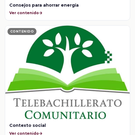
Consejos para ahorrar energía
Ver contenido
CONTENIDO
Contexto social
Ver contenido