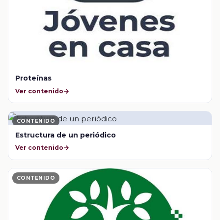
Proteínas
Ver contenido
CONTENIDO
Estructura de un periódico
Ver contenido
CONTENIDO