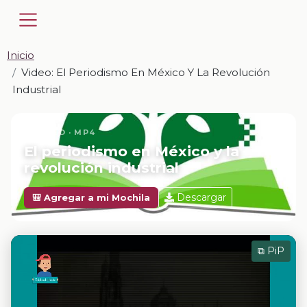
Inicio
Video: El Periodismo En México Y La Revolución
Industrial
📎 VIDEO · MP4
El periodismo en México y la
revolución industrial
Descargar
🎒 Agregar a mi Mochila
⧉ PiP