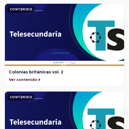
CONTENIDO
Colonias británicas vol. 2
Ver contenido
CONTENIDO