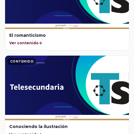
El romanticismo
Ver contenido
CONTENIDO
Conociendo la ilustración