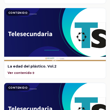
CONTENIDO
La edad del plástico. Vol.2
Ver contenido
CONTENIDO