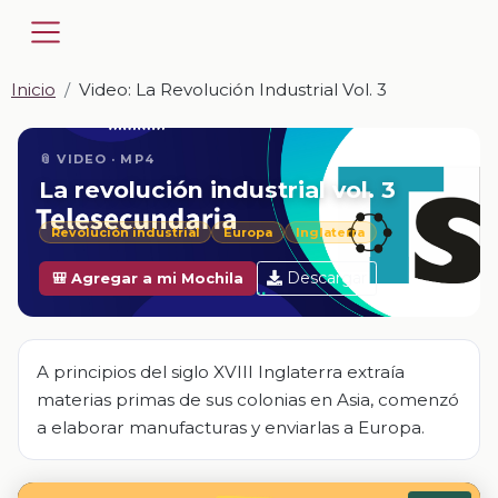
Inicio
Video: La Revolución Industrial Vol. 3
📎 VIDEO · MP4
La revolución industrial vol. 3
Revolución industrial
Europa
Inglaterra
Descargar
🎒 Agregar a mi Mochila
A principios del siglo XVIII Inglaterra extraía
materias primas de sus colonias en Asia, comenzó
a elaborar manufacturas y enviarlas a Europa.