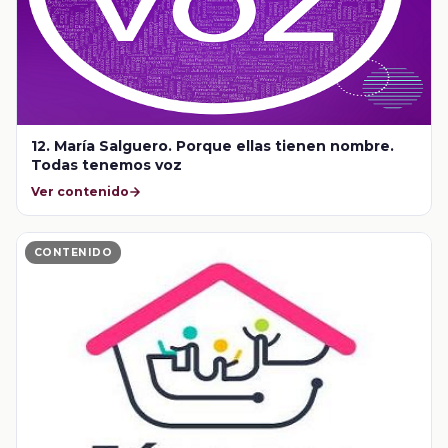
12. María Salguero. Porque ellas tienen nombre.
Todas tenemos voz
Ver contenido
CONTENIDO