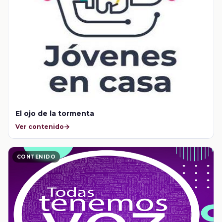
El ojo de la tormenta
Ver contenido
CONTENIDO