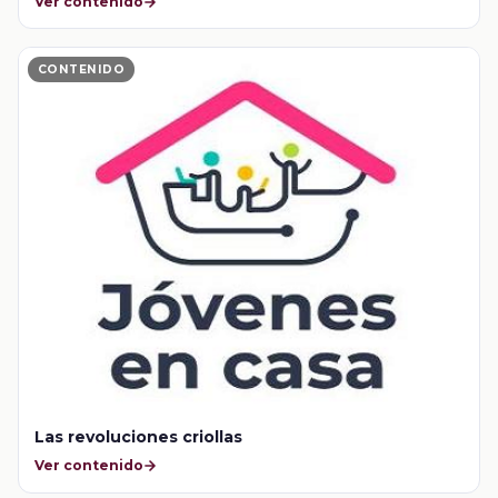
Ver contenido
CONTENIDO
Las revoluciones criollas
Ver contenido