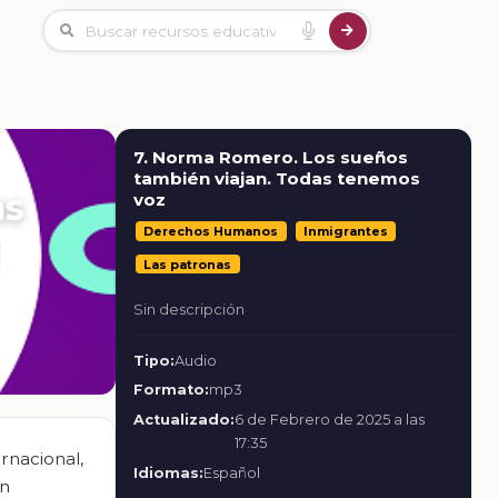
7. Norma Romero. Los sueños
también viajan. Todas tenemos
as
voz
Derechos Humanos
Inmigrantes
Las patronas
Sin descripción
Tipo:
Audio
Formato:
mp3
Actualizado:
6 de Febrero de 2025 a las
17:35
rnacional,
Idiomas:
Español
an