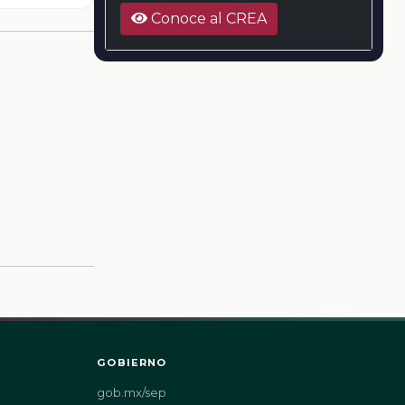
Conoce al CREA
GOBIERNO
gob.mx/sep