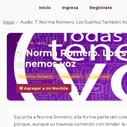
Inicio
Ingresa
Regístrate
Inicio
Audio: 7. Norma Romero. Los Sueños También Vi
📎 AUDIO · MP3
7. Norma Romero. Los s
tenemos voz
Derechos Humanos
Inmigrantes
Las patronas
Descargar
🎒 Agregar a mi Mochila
Escucha a Norma Romero, ella forma parte del colect
porque, aunque su travesía comenzó con tender la m