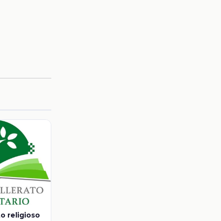
o religioso