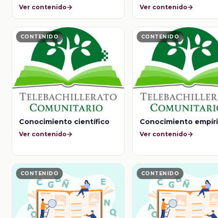
Ver contenido
Ver contenido
CONTENIDO
CONTENIDO
Conocimiento científico
Conocimiento empír
Ver contenido
Ver contenido
CONTENIDO
CONTENIDO