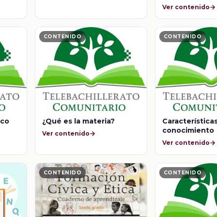
Ver contenido
CONTENIDO
CONTENIDO
ico
¿Qué es la materia?
Característica
conocimiento
Ver contenido
Ver contenido
CONTENIDO
CONTENIDO