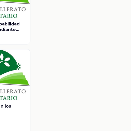
babilidad
udiante
atura de
en los