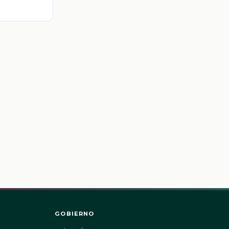
GOBIERNO