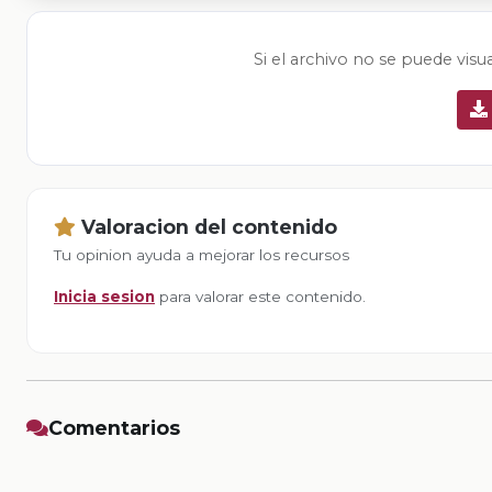
Si el archivo no se puede visu
Valoracion del contenido
Tu opinion ayuda a mejorar los recursos
Inicia sesion
para valorar este contenido.
Comentarios