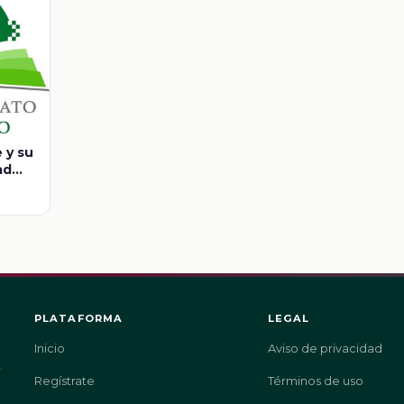
 y su
ad
PLATAFORMA
LEGAL
Inicio
Aviso de privacidad
.
Regístrate
Términos de uso