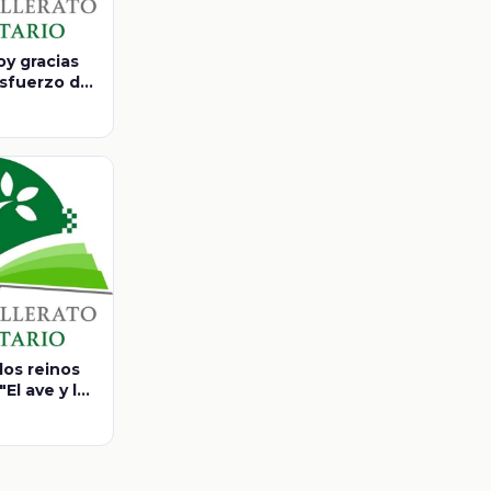
oy gracias
 esfuerzo de
ciones de
los reinos
El ave y la