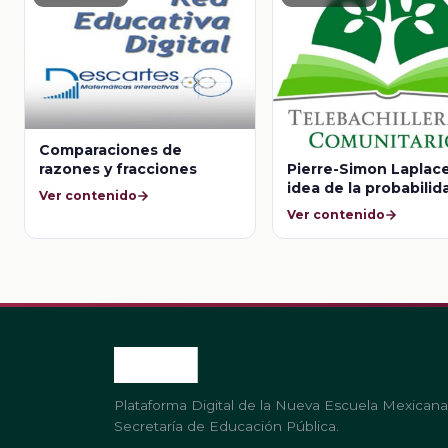
Comparaciones de
razones y fracciones
Pierre-Simon Laplace
idea de la probabilid
Ver contenido
del universo
Ver contenido
Plataforma Digital de la Nueva Escuela Mexicana
Secretaría de Educación Pública.