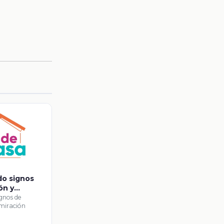
ndo signos
ón y
ignos de
dmiración