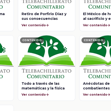
ema
Retiro de Porfirio Díaz y
El México de h
sus consecuencias
al sacrificio y
varias genera
Ver contenido
Ver contenido
mexicanos
CONTENIDO
CONTENIDO
Todo a través de las
Anécdotas de 
matemáticas y la física
combatientes "
almeja"
Ver contenido
Ver contenido