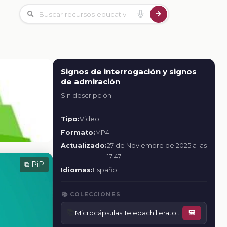
Signos de interrogación y signos
de admiración
Sin descripción
Tipo:
Video
Formato:
MP4
Actualizado:
27 de Noviembre de 2025 a las
17:47
⧉ PiP
Idiomas:
Español
📚 COLECCIONES
📚
Microcápsulas Telebachillerato Comunitario
🎒