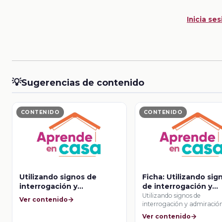
Inicia ses
💡
Sugerencias de contenido
CONTENIDO
CONTENIDO
Utilizando signos de
Ficha: Utilizando sig
interrogación y
de interrogación y
admiración
admiración
Utilizando signos de
Ver contenido
interrogación y admiració
Ver contenido