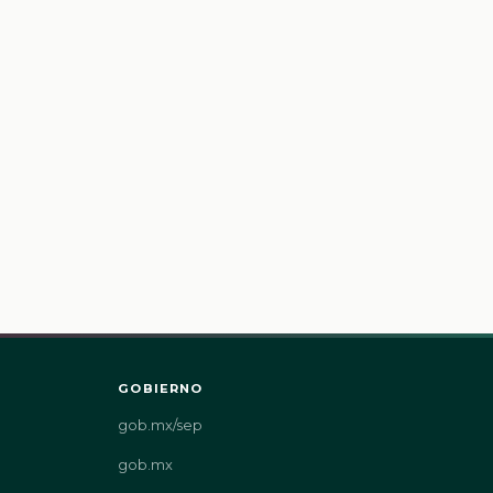
GOBIERNO
gob.mx/sep
gob.mx