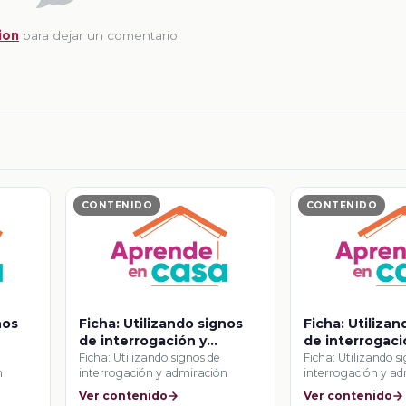
ion
para dejar un comentario.
CONTENIDO
CONTENIDO
nos
Ficha: Utilizando signos
Ficha: Utiliza
de interrogación y
de interrogaci
admiración
admiración
Ficha: Utilizando signos de
Ficha: Utilizando s
n
interrogación y admiración
interrogación y a
Ver contenido
Ver contenido