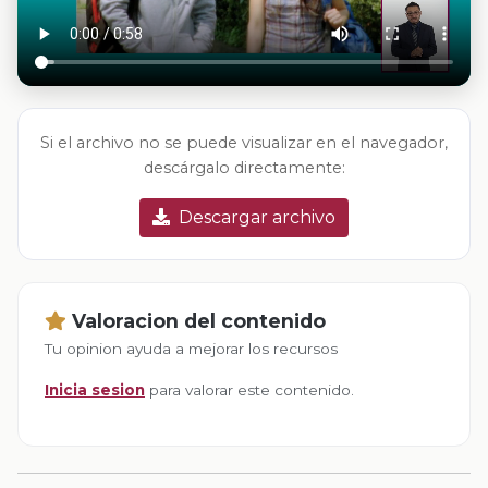
Si el archivo no se puede visualizar en el navegador,
descárgalo directamente:
Descargar archivo
Valoracion del contenido
Tu opinion ayuda a mejorar los recursos
Inicia sesion
para valorar este contenido.