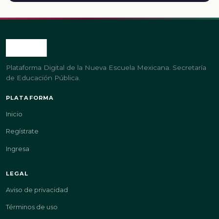
Plataforma Digital de la Nueva Escuela Mexicana. Secretaría
de Educación Pública.
PLATAFORMA
Inicio
Regístrate
Ingresa
LEGAL
Aviso de privacidad
Términos de uso