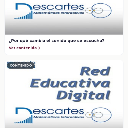
¿Por qué cambia el sonido que se escucha?
Ver contenido
CONTENIDO