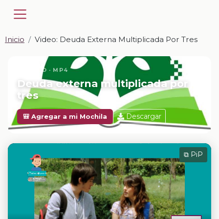
Inicio
Video: Deuda Externa Multiplicada Por Tres
📎 VIDEO · MP4
Deuda externa multiplicada por
tres
Descargar
🎒 Agregar a mi Mochila
⧉ PiP