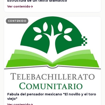
Estructura de un texto dramático
Ver contenido
CONTENIDO
Fabula del pensador mexicano "El novillo y el toro
viejo"
Ver contenido