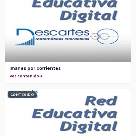
Imanes por corrientes
Ver contenido
CONTENIDO