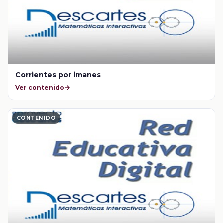
Corrientes por imanes
Ver contenido
CONTENIDO