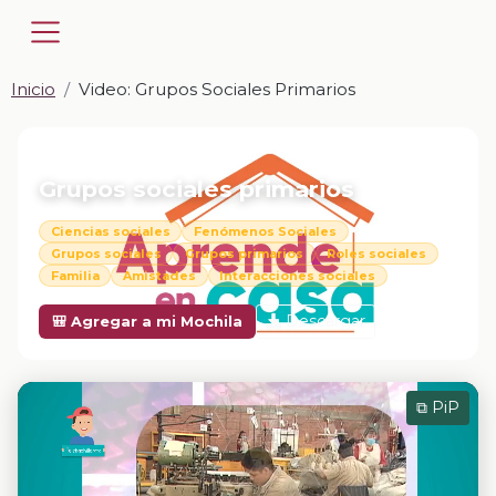
Inicio
Video: Grupos Sociales Primarios
📎 VIDEO · MP4
Grupos sociales primarios
Ciencias sociales
Fenómenos Sociales
Grupos sociales
Grupos primarios
Roles sociales
Familia
Amistades
Interacciones sociales
Descargar
🎒 Agregar a mi Mochila
⧉ PiP