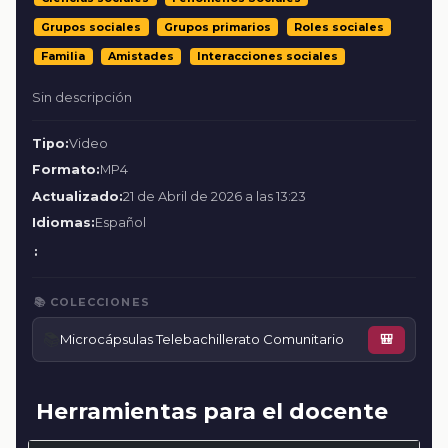
Grupos sociales
Grupos primarios
Roles sociales
Familia
Amistades
Interacciones sociales
Sin descripción
Tipo:
Video
Formato:
MP4
Actualizado:
21 de Abril de 2026 a las 13:23
Idiomas:
Español
:
📚 COLECCIONES
📚
Microcápsulas Telebachillerato Comunitario
🎒
Herramientas para el docente