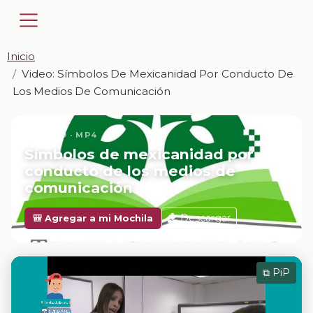
Inicio
Video: Símbolos De Mexicanidad Por Conducto De
Los Medios De Comunicación
📎 VIDEO · MP4
Símbolos de mexicanidad por
conducto de los medios de
comunicación
Descargar
🎒 Agregar a mi Mochila
⧉ PiP