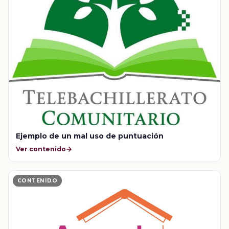
Ejemplo de un mal uso de puntuación
Ver contenido
CONTENIDO