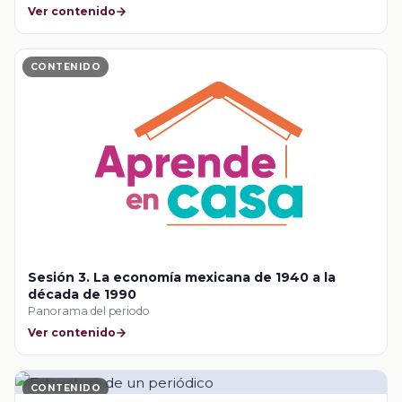
Ver contenido
CONTENIDO
Sesión 3. La economía mexicana de 1940 a la
década de 1990
Panorama del periodo
Ver contenido
CONTENIDO