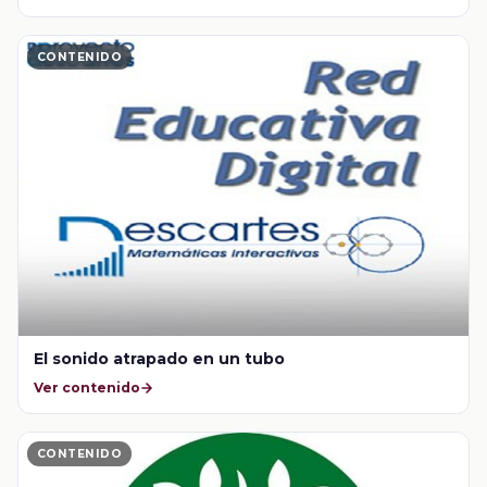
CONTENIDO
El sonido atrapado en un tubo
Ver contenido
CONTENIDO