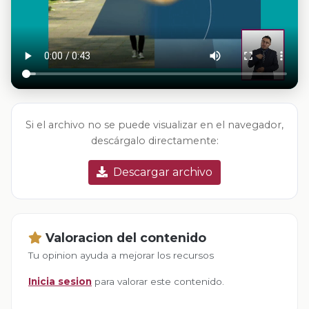
Si el archivo no se puede visualizar en el navegador,
descárgalo directamente:
Descargar archivo
Valoracion del contenido
Tu opinion ayuda a mejorar los recursos
Inicia sesion
para valorar este contenido.