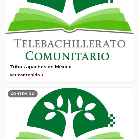
Tribus apaches en México
Ver contenido
CONTENIDO