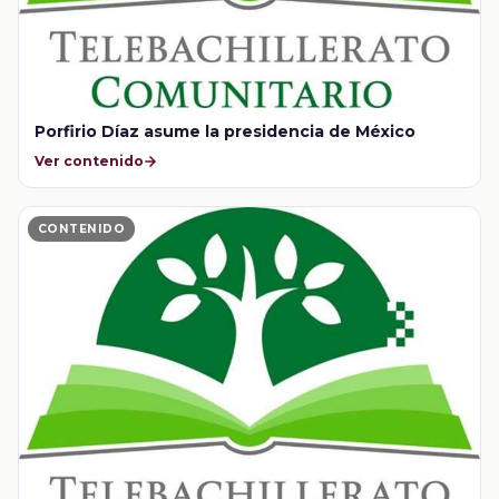
Porfirio Díaz asume la presidencia de México
Ver contenido
CONTENIDO