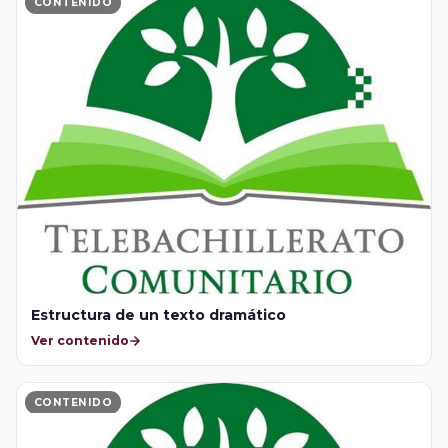
CONTENIDO
Estructura de un texto dramático
Ver contenido
CONTENIDO