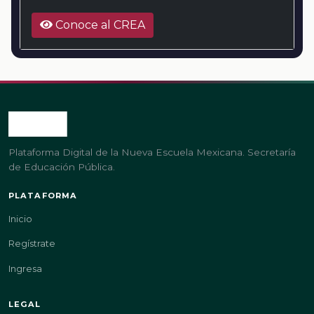
Conoce al CREA
Plataforma Digital de la Nueva Escuela Mexicana. Secretaría
de Educación Pública.
PLATAFORMA
Inicio
Regístrate
Ingresa
LEGAL