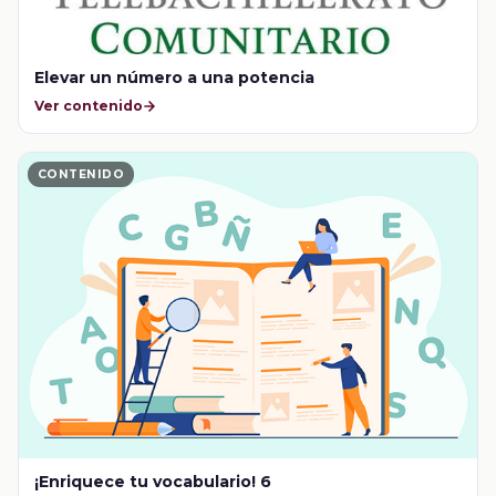
Elevar un número a una potencia
Ver contenido
CONTENIDO
¡Enriquece tu vocabulario! 6