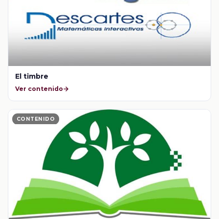
El timbre
Ver contenido
CONTENIDO