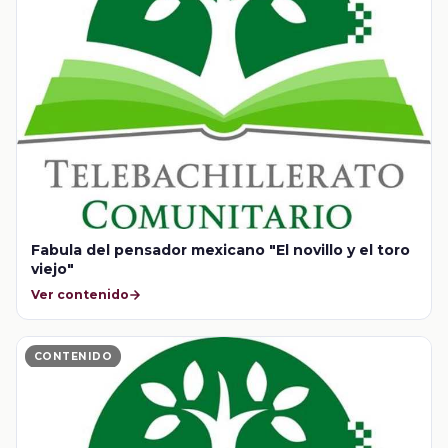
Fabula del pensador mexicano "El novillo y el toro
viejo"
Ver contenido
CONTENIDO