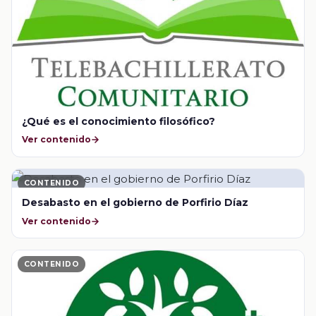
¿Qué es el conocimiento filosófico?
Ver contenido
CONTENIDO
Desabasto en el gobierno de Porfirio Díaz
Ver contenido
CONTENIDO