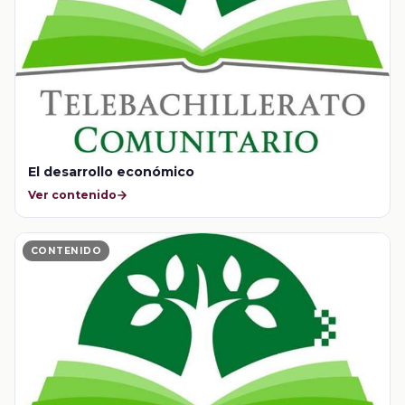
El desarrollo económico
Ver contenido
CONTENIDO