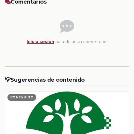
Comentarios
Inicia sesion
para dejar un comentario.
💡
Sugerencias de contenido
CONTENIDO