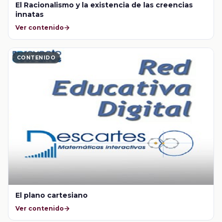
El Racionalismo y la existencia de las creencias
innatas
Ver contenido
CONTENIDO
El plano cartesiano
Ver contenido