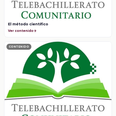
El método científico
Ver contenido
CONTENIDO