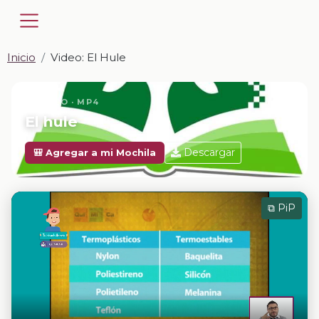
Inicio
Video: El Hule
📎 VIDEO · MP4
El hule
Descargar
🎒 Agregar a mi Mochila
⧉ PiP