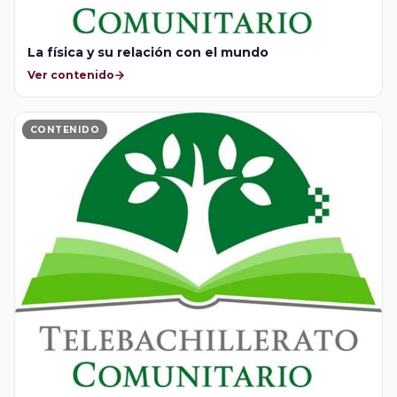
La física y su relación con el mundo
Ver contenido
CONTENIDO