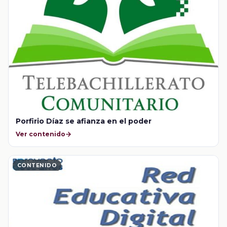
Porfirio Díaz se afianza en el poder
Ver contenido
CONTENIDO