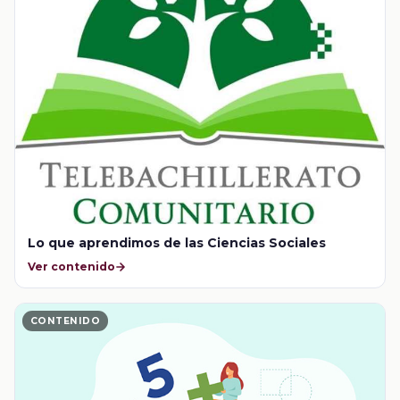
Lo que aprendimos de las Ciencias Sociales
Ver contenido
CONTENIDO