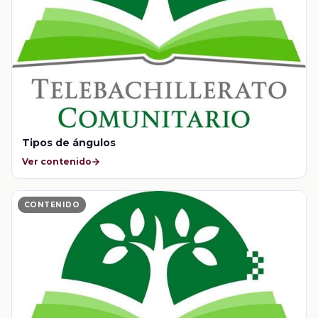
Tipos de ángulos
Ver contenido
CONTENIDO