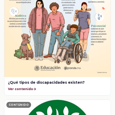
¿Qué tipos de discapacidades existen?
Ver contenido
CONTENIDO