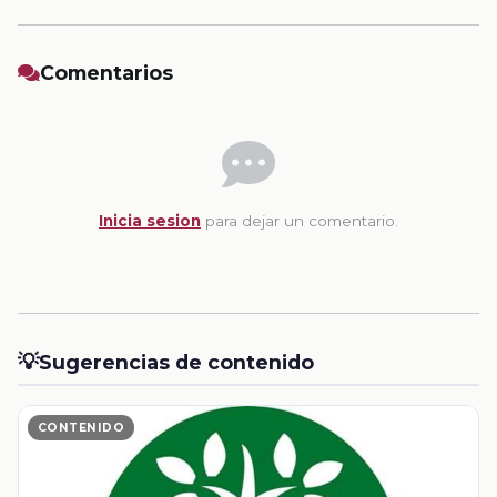
Comentarios
Inicia sesion
para dejar un comentario.
💡
Sugerencias de contenido
CONTENIDO