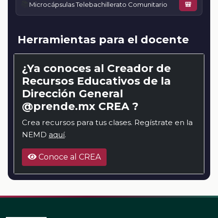
📚
Microcápsulas Telebachillerato Comunitario
🎒
Herramientas para el docente
¿Ya conoces al Creador de
Recursos Educativos de la
Dirección General
@prende.mx CREA ?
Crea recursos para tus clases. Regístrate en la
NEMD
aquí
.
Conoce al CREA