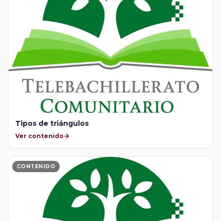
Tipos de triángulos
Ver contenido
CONTENIDO