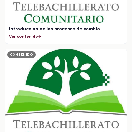
Introducción de los procesos de cambio
Ver contenido
CONTENIDO