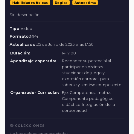
Habilidades físicas
Reglas
Autoestima
Sin descripción
Tipo:
Video
Formato:
MP4
Actualizado:
25 de Junio de 2025 a las 17:50
Duración:
14:17:00
Apendizaje esperado:
Reconoce su potencial al
participar en distintas
situaciones de juego y
expresión corporal, para
saberse y sentirse competente.
Organizador Curricular:
Eje: Competencia motriz.
Componente pedagógico-
didáctico: Integración de la
corporeidad.
📚 COLECCIONES
No hay colecciones asociadas.