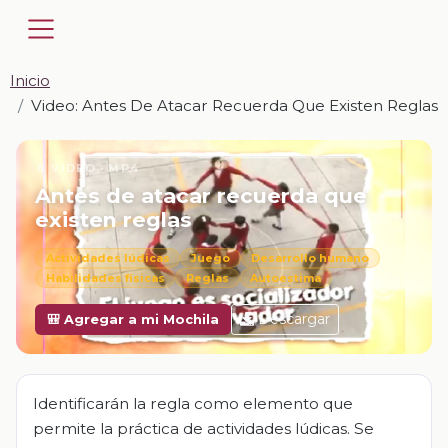
Inicio
Video: Antes De Atacar Recuerda Que Existen Reglas
📎 VIDEO · MP4
Antes de atacar recuerda que
existen reglas
Actividades lúdicas
Juego
Desarrollo humano
Habilidades físicas
Reglas
Autoestima
Descargar
🎒 Agregar a mi Mochila
Identificarán la regla como elemento que
permite la práctica de actividades lúdicas. Se