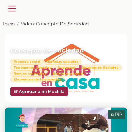
Inicio
Video: Concepto De Sociedad
📎 VIDEO · MP4
Concepto de sociedad
Proceso social
Ciencias sociales
Fenómenos Sociales
Sociedad
Relaciones Sociales
Rasgos culturales
Estructura social
Elementos de la sociedad
Descargar
🎒 Agregar a mi Mochila
⧉ PiP