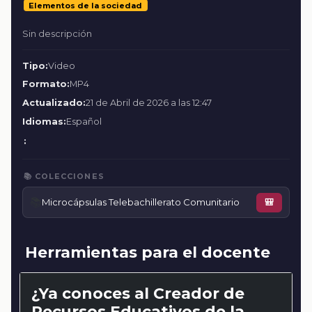
Elementos de la sociedad
Sin descripción
Tipo:
Video
Formato:
MP4
Actualizado:
21 de Abril de 2026 a las 12:47
Idiomas:
Español
:
📚 COLECCIONES
📚
Microcápsulas Telebachillerato Comunitario
🎒
Herramientas para el docente
¿Ya conoces al Creador de
Recursos Educativos de la