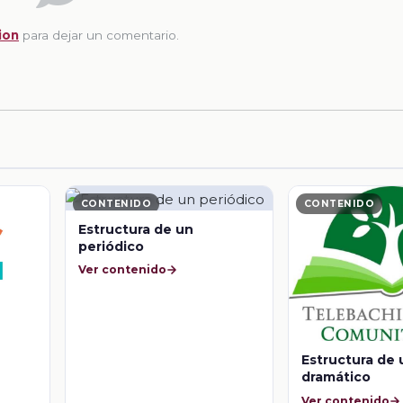
ion
para dejar un comentario.
CONTENIDO
CONTENIDO
Estructura de un
periódico
Ver contenido
Estructura de 
dramático
Ver contenido