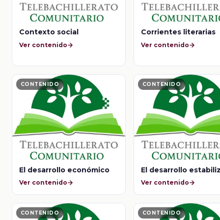
Contexto social
Corrientes literarias
Ver contenido
Ver contenido
CONTENIDO
CONTENIDO
El desarrollo económico
El desarrollo estabil
Ver contenido
Ver contenido
CONTENIDO
CONTENIDO