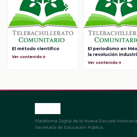
El método científico
El periodismo en Méx
la revolución industri
Ver contenido
Ver contenido
Plataforma Digital de la Nueva Escuela Mexicana
Secretaría de Educación Pública.