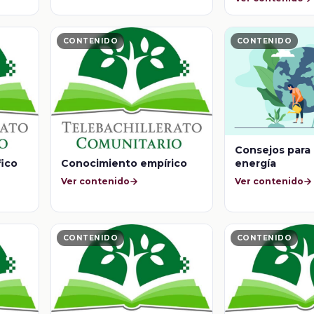
CONTENIDO
CONTENIDO
Consejos para 
energía
fico
Conocimiento empírico
Ver contenido
Ver contenido
CONTENIDO
CONTENIDO