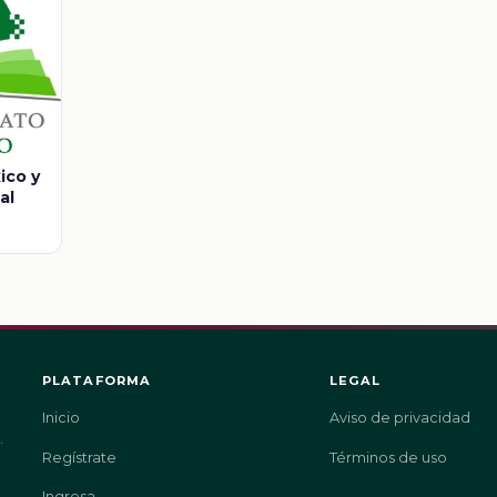
ico y
al
PLATAFORMA
LEGAL
Inicio
Aviso de privacidad
.
Regístrate
Términos de uso
Ingresa