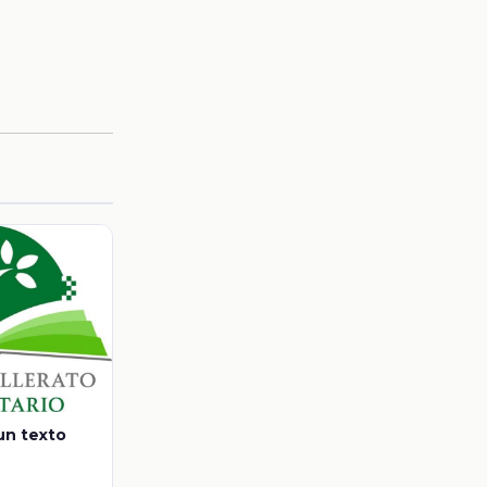
un texto