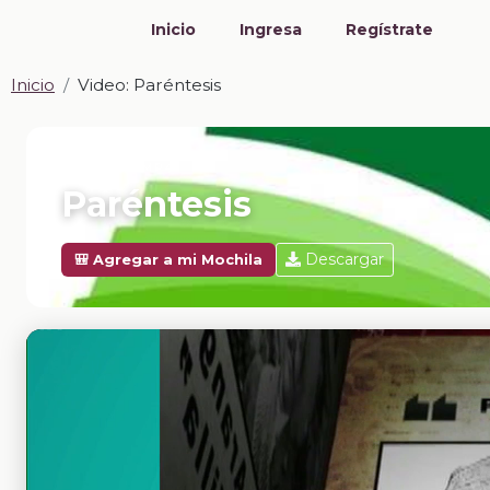
Inicio
Ingresa
Regístrate
Inicio
Video: Paréntesis
📎 VIDEO · MP4
Paréntesis
Descargar
🎒 Agregar a mi Mochila