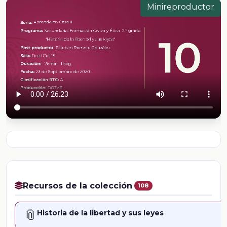
Minireproductor
Recursos de la colección
108
📎
Historia de la libertad y sus leyes