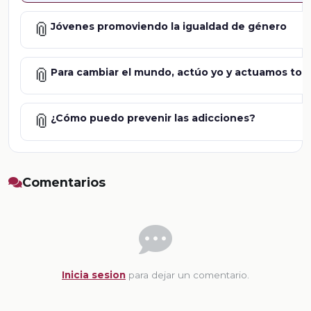
📎
Jóvenes promoviendo la igualdad de género
📎
Para cambiar el mundo, actúo yo y actuamos tod
📎
¿Cómo puedo prevenir las adicciones?
Comentarios
Inicia sesion
para dejar un comentario.