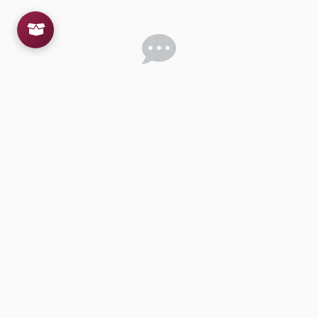
Inicia sesion
para dejar un comentario.
💡
Sugerencias de contenido
CONTENIDO