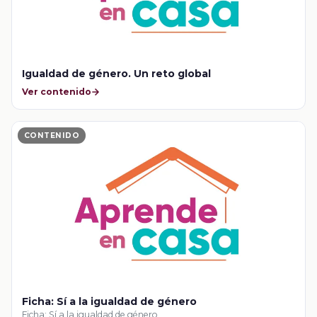
Igualdad de género. Un reto global
Ver contenido
CONTENIDO
Ficha: Sí a la igualdad de género
Ficha: Sí a la igualdad de género