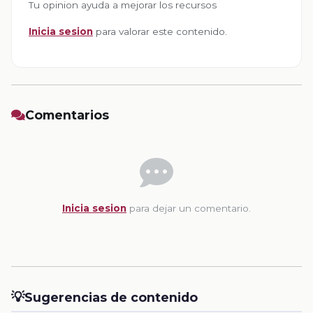
Tu opinion ayuda a mejorar los recursos
Inicia sesion
para valorar este contenido.
Comentarios
Inicia sesion
para dejar un comentario.
💡
Sugerencias de contenido