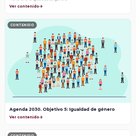
Ver contenido
CONTENIDO
Agenda 2030. Objetivo 5: Igualdad de género
Ver contenido
CONTENIDO