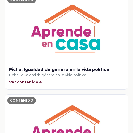
Ficha: Igualdad de género en la vida política
Ficha: Igualdad de género en la vida política
Ver contenido
CONTENIDO