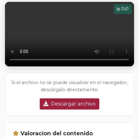
⧉ PiP
Si el archivo no se puede visualizar en el navegador,
descárgalo directamente:
Descargar archivo
Valoracion del contenido