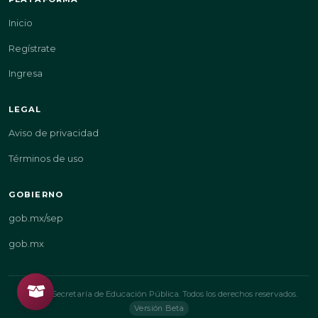
Inicio
Regístrate
Ingresa
LEGAL
Aviso de privacidad
Términos de uso
GOBIERNO
gob.mx/sep
gob.mx
© 2026 Secretaría de Educación Pública. Todos los derechos reservados.
Versión Beta