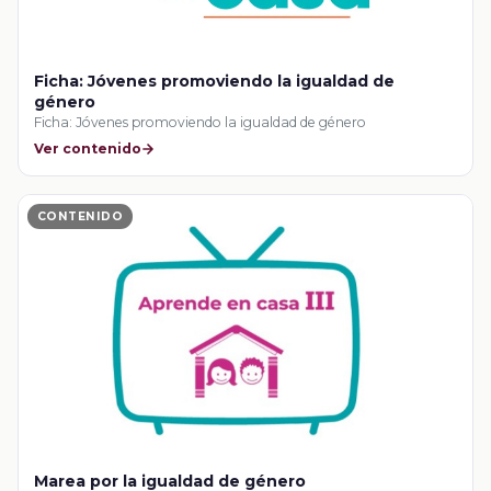
Ficha: Jóvenes promoviendo la igualdad de
género
Ficha: Jóvenes promoviendo la igualdad de género
Ver contenido
CONTENIDO
Marea por la igualdad de género