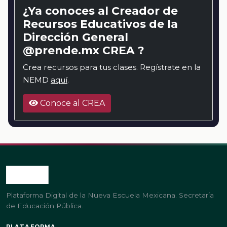
¿Ya conoces al Creador de
Recursos Educativos de la
Dirección General
@prende.mx CREA ?
Crea recursos para tus clases. Regístrate en la
NEMD
aquí
.
Conoce al CREA
Plataforma Digital de la Nueva Escuela Mexicana. Secretaría
de Educación Pública.
PLATAFORMA