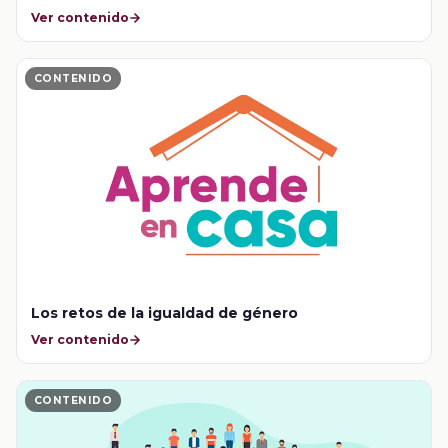
Ver contenido
CONTENIDO
Los retos de la igualdad de género
Ver contenido
CONTENIDO