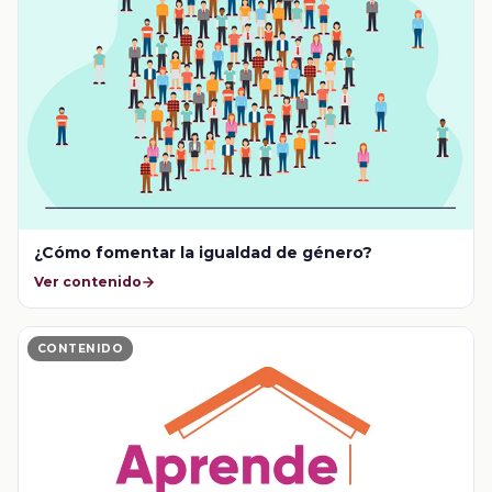
¿Cómo fomentar la igualdad de género?
Ver contenido
CONTENIDO