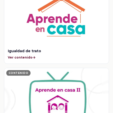
Igualdad de trato
Ver contenido
CONTENIDO