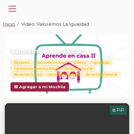
Inicio
Video: Valoremos La Igualdad
📎 VIDEO · MP4
Valoremos la igualdad
Derecho
Aprende en casa
Martes
Igualdad
Formación Cívica y Ética
Relación social
Relación Social
Relación Política
Relación Cultural
Descargar
🎒 Agregar a mi Mochila
⧉ PiP