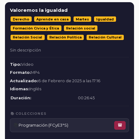
Valoremos la igualdad
Derecho
Aprende en casa
Martes
Igualdad
Formación Cívica y Ética
Relación social
Relación Social
Relación Política
Relación Cultural
Sin descripción
Tipo:
Video
Formato:
MP4
Actualizado:
6 de Febrero de 2025 a las 17:16
Idiomas:
Inglés
Duración:
00:26:45
📚 COLECCIONES
📚
Programación (FCyE3°S)
🎒