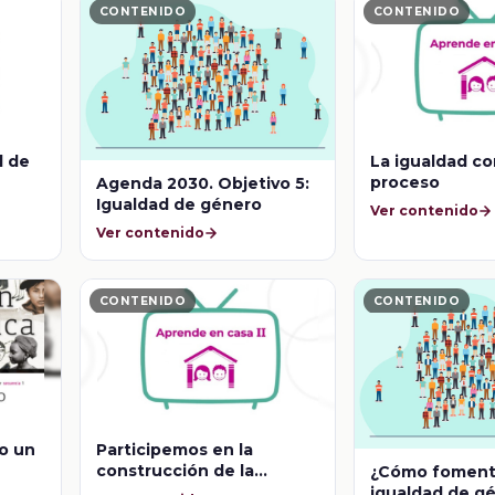
CONTENIDO
CONTENIDO
d de
La igualdad c
proceso
Agenda 2030. Objetivo 5:
Igualdad de género
Ver contenido
Ver contenido
CONTENIDO
CONTENIDO
co un
Participemos en la
construcción de la
¿Cómo fomenta
igualdad
igualdad de g