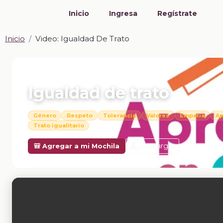
Inicio
Ingresa
Regístrate
Inicio
Video: Igualdad De Trato
📎 VIDEO · MP4
Igualdad de trato
Género
Respeto
Tolerancia
Valores
Empatía
Ap
Trato igualitario
Descargar
🎒 Agregar a mi Mochila