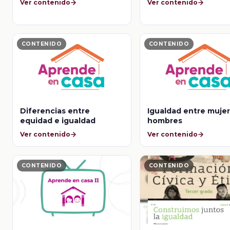
Ver contenido
Ver contenido
CONTENIDO
CONTENIDO
Diferencias entre
Igualdad entre mujer
equidad e igualdad
hombres
Ver contenido
Ver contenido
CONTENIDO
CONTENIDO