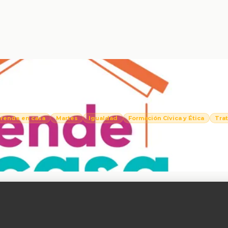
rende en casa
Martes
Igualdad
Formación Cívica y Ética
Tra