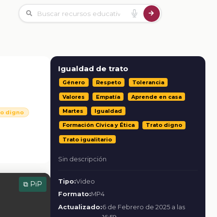
Igualdad de trato
Género
Respeto
Tolerancia
Valores
Empatía
Aprende en casa
Martes
Igualdad
to digno
Formación Cívica y Ética
Trato digno
Trato igualitario
Sin descripción
Tipo:
Video
⧉ PiP
Formato:
MP4
Actualizado:
6 de Febrero de 2025 a las