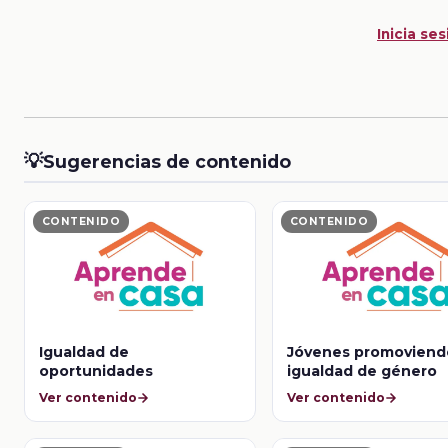
Inicia ses
💡
Sugerencias de contenido
CONTENIDO
CONTENIDO
Igualdad de
Jóvenes promoviend
oportunidades
igualdad de género
Ver contenido
Ver contenido