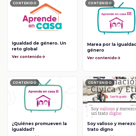
CONTENIDO
CONTENIDO
Igualdad de género. Un
Marea por la igualda
reto global
género
Ver contenido
Ver contenido
CONTENIDO
CONTENIDO
¿Quiénes promueven la
Soy valioso y merez
igualdad?
trato digno