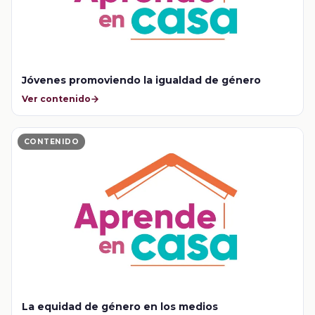
Jóvenes promoviendo la igualdad de género
Ver contenido
CONTENIDO
La equidad de género en los medios