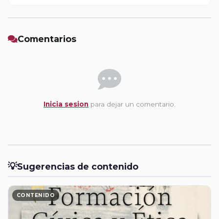
Comentarios
Inicia sesion
para dejar un comentario.
💡
Sugerencias de contenido
CONTENIDO