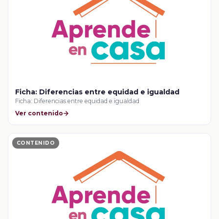
Ficha: Diferencias entre equidad e igualdad
Ficha: Diferencias entre equidad e igualdad
Ver contenido
CONTENIDO