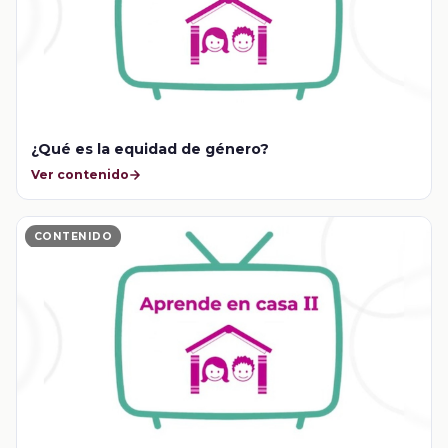
¿Qué es la equidad de género?
Ver contenido
CONTENIDO