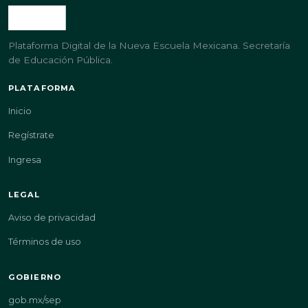
Plataforma Digital de la Nueva Escuela Mexicana. Secretaría
de Educación Pública.
PLATAFORMA
Inicio
Regístrate
Ingresa
LEGAL
Aviso de privacidad
Términos de uso
GOBIERNO
gob.mx/sep