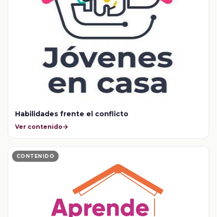
Habilidades frente el conflicto
Ver contenido
CONTENIDO