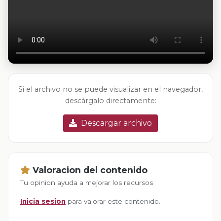
Si el archivo no se puede visualizar en el navegador,
descárgalo directamente:
Descargar archivo
Valoracion del contenido
Tu opinion ayuda a mejorar los recursos
Inicia sesion
para valorar este contenido.