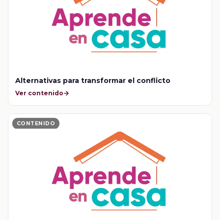
Alternativas para transformar el conflicto
Ver contenido
CONTENIDO