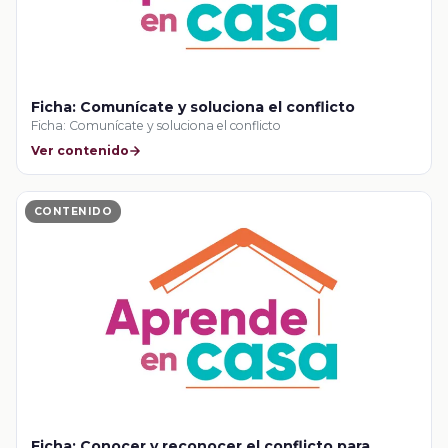
Ficha: Comunícate y soluciona el conflicto
Ficha: Comunícate y soluciona el conflicto
Ver contenido
CONTENIDO
Ficha: Conocer y reconocer el conflicto para