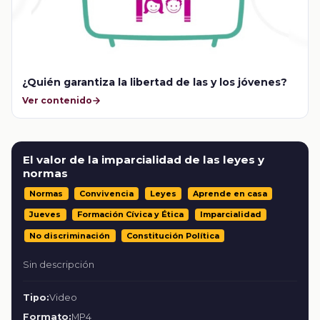
¿Quién garantiza la libertad de las y los jóvenes?
Ver contenido
El valor de la imparcialidad de las leyes y
normas
Normas
Convivencia
Leyes
Aprende en casa
Jueves
Formación Cívica y Ética
Imparcialidad
No discriminación
Constitución Política
Sin descripción
Tipo:
Video
Formato:
MP4