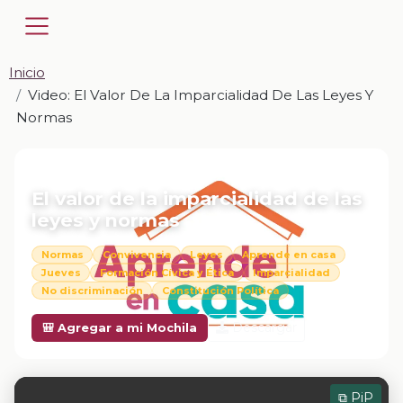
Inicio
Video: El Valor De La Imparcialidad De Las Leyes Y
Normas
📎 VIDEO · MP4
El valor de la imparcialidad de las
leyes y normas
Normas
Convivencia
Leyes
Aprende en casa
Jueves
Formación Cívica y Ética
Imparcialidad
No discriminación
Constitución Política
Descargar
🎒 Agregar a mi Mochila
⧉ PiP