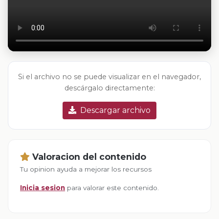
Si el archivo no se puede visualizar en el navegador,
descárgalo directamente:
Descargar archivo
Valoracion del contenido
Tu opinion ayuda a mejorar los recursos
Inicia sesion
para valorar este contenido.