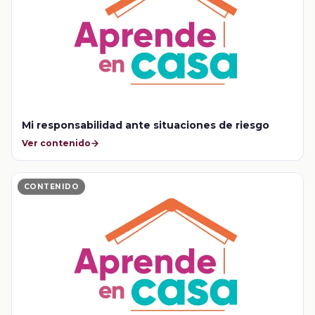
Mi responsabilidad ante situaciones de riesgo
Ver contenido
CONTENIDO