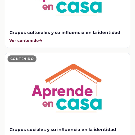
Grupos culturales y su influencia en la identidad
Ver contenido
CONTENIDO
Grupos sociales y su influencia en la identidad