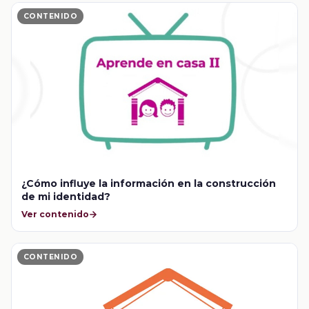
CONTENIDO
¿Cómo influye la información en la construcción
de mi identidad?
Ver contenido
CONTENIDO