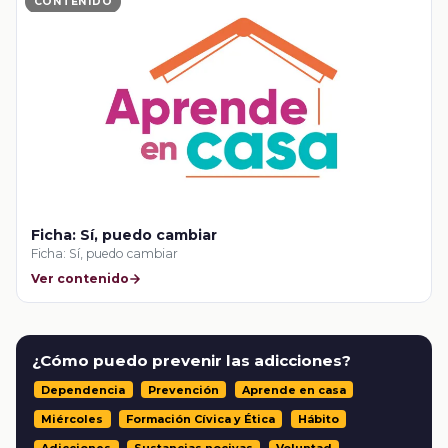
CONTENIDO
Ficha: Sí, puedo cambiar
Ficha: Sí, puedo cambiar
Ver contenido
¿Cómo puedo prevenir las adicciones?
Dependencia
Prevención
Aprende en casa
Miércoles
Formación Cívica y Ética
Hábito