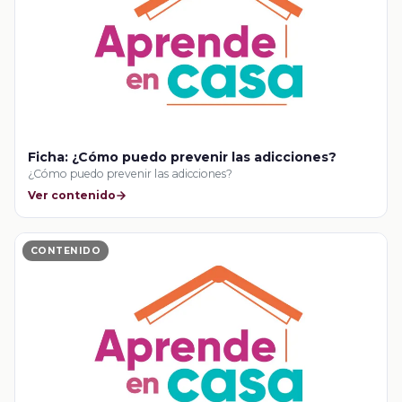
Ficha: ¿Cómo puedo prevenir las adicciones?
¿Cómo puedo prevenir las adicciones?
Ver contenido
CONTENIDO