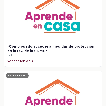
¿Cómo puedo acceder a medidas de protección
en la FGJ de la CDMX?
null
Ver contenido
CONTENIDO