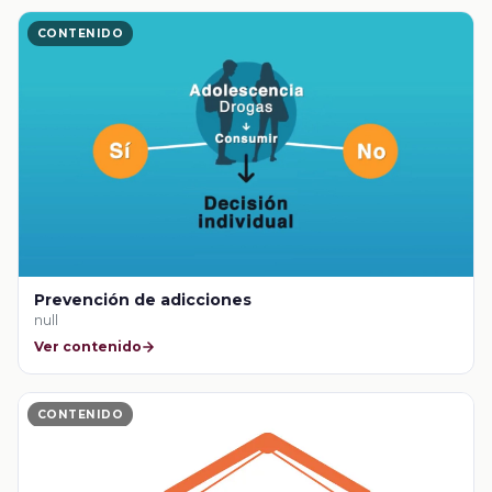
CONTENIDO
Prevención de adicciones
null
Ver contenido
CONTENIDO