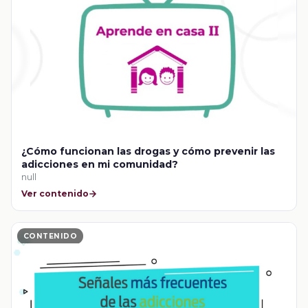
¿Cómo funcionan las drogas y cómo prevenir las
adicciones en mi comunidad?
null
Ver contenido
CONTENIDO