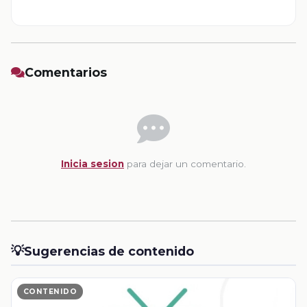
Comentarios
Inicia sesion
para dejar un comentario.
💡
Sugerencias de contenido
CONTENIDO