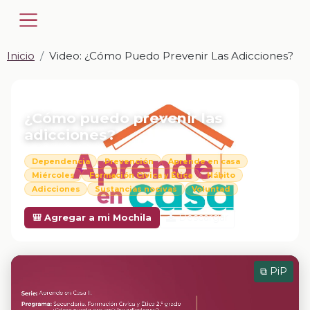
Inicio
Video: ¿Cómo Puedo Prevenir Las Adicciones?
📎 VIDEO · MP4
¿Cómo puedo prevenir las
adicciones?
Dependencia
Prevención
Aprende en casa
Miércoles
Formación Cívica y Ética
Hábito
Adicciones
Sustancias nocivas
Voluntad
Descargar
🎒 Agregar a mi Mochila
⧉ PiP