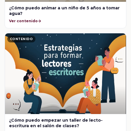
¿Cómo puedo animar a un niño de 5 años a tomar
agua?
Ver contenido
CONTENIDO
¿Cómo puedo empezar un taller de lecto-
escritura en el salón de clases?