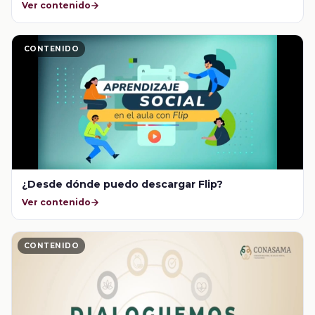
Ver contenido
CONTENIDO
¿Desde dónde puedo descargar Flip?
Ver contenido
CONTENIDO