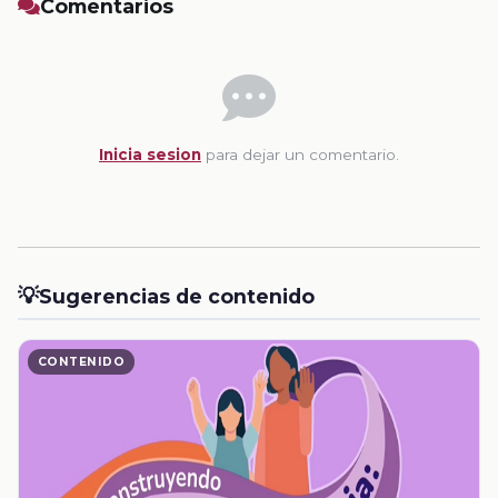
Comentarios
Inicia sesion
para dejar un comentario.
💡
Sugerencias de contenido
CONTENIDO