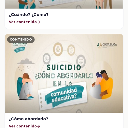
¿Cuándo? ¿Cómo?
Ver contenido
CONTENIDO
¿Cómo abordarlo?
Ver contenido