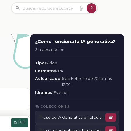
¿Cómo funciona la IA generativa?
Sin descripción
Tipo:
Video
Formato:
MP4
Actualizado:
6 de Febrero de 2025 a las
17:30
Idiomas:
Español
📚 COLECCIONES
📚
Uso de IA Generativa en el aula para el desarrollo del pensamiento crítico
🎒
⧉ PiP
📚
Uso responsable de la Inteligencia Artificial en el aula
🎒