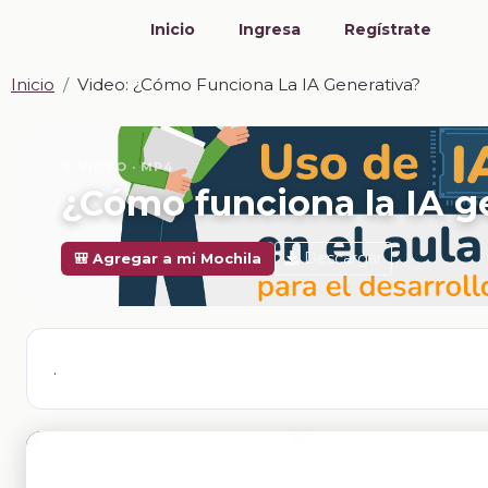
Inicio
Ingresa
Regístrate
Inicio
Video: ¿Cómo Funciona La IA Generativa?
📎 VIDEO · MP4
¿Cómo funciona la IA g
Descargar
🎒 Agregar a mi Mochila
.