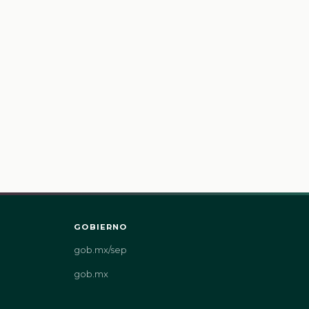
GOBIERNO
gob.mx/sep
gob.mx