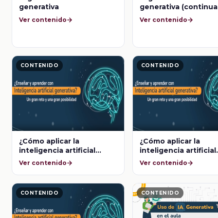
generativa
generativa (continua
Ver contenido
Ver contenido
CONTENIDO
CONTENIDO
¿Cómo aplicar la
¿Cómo aplicar la
inteligencia artificial
inteligencia artificial
generativa en la
generativa en la
Ver contenido
Ver contenido
educación?
educación? (Artículo
UNESCO)
CONTENIDO
CONTENIDO