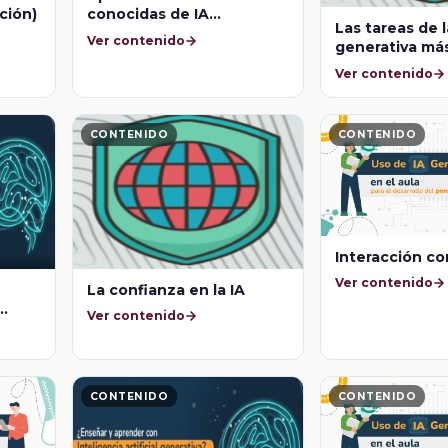
ción)
conocidas de IA
Las tareas de l
Generativa
Ver contenido
generativa m
implementadas
Ver contenido
actualidad
CONTENIDO
CONTENIDO
Interacción co
Ver contenido
La confianza en la IA
Ver contenido
CONTENIDO
CONTENIDO