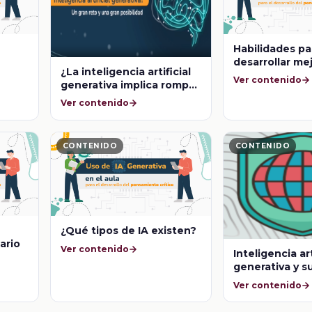
Habilidades pa
desarrollar me
¿La inteligencia artificial
preguntas a la
Ver contenido
generativa implica romper
paradigmas?
Ver contenido
CONTENIDO
CONTENIDO
¿Qué tipos de IA existen?
ario
Ver contenido
Inteligencia art
generativa y s
componentes 
Ver contenido