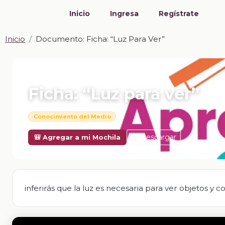
Inicio
Ingresa
Regístrate
Inicio
Documento: Ficha: “Luz Para Ver”
📎 DOCUMENTO · DOCX
Ficha: “Luz para ver”
Conocimiento del Medio
Descargar
🎒 Agregar a mi Mochila
inferirás que la luz es necesaria para ver objetos y co