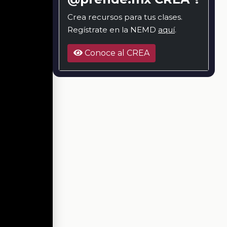
Crea recursos para tus clases.
Regístrate en la NEMD
aquí
.
Conoce al CREA