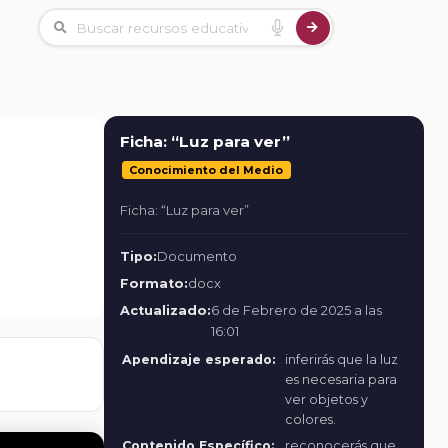
Ficha: “Luz para ver”
Conocimiento del Medio
Ficha: “Luz para ver”
Tipo:
Documento
Formato:
docx
Actualizado:
6 de Febrero de 2025 a las
16:01
Apendizaje esperado:
inferirás que la luz
es necesaria para
ver objetos y
colores.
Contenido Específico:
reconocerás que