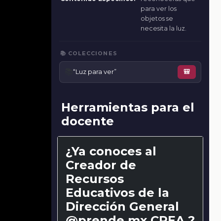
para ver los
objetos se
necesita la luz.
📚 COLECCIONES
📚
“Luz para ver”
🎒
Herramientas para el
docente
¿Ya conoces al
Creador de
Recursos
Educativos de la
Dirección General
@prende.mx CREA ?