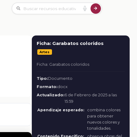
Ficha: Garabatos coloridos
Artes
Ficha: Garabatos coloridos
Tipo:
Documento
Formato:
docx
Actualizado:
6 de Febrero de 2025 a las
15:59
Apendizaje esperado:
combina colores
para obtener
nuevos colores y
tonalidades.
Contenido Específico:
observa obras del