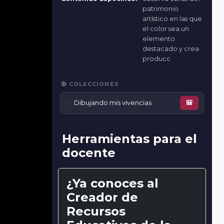
patrimonio
artístico en las que
el color sea un
elemento
destacado y crea
producc
📚 COLECCIONES
📚
Dibujando mis vivencias
🎒
Herramientas para el
docente
¿Ya conoces al
Creador de
Recursos