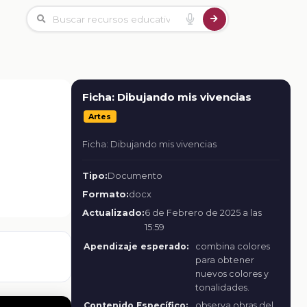
Ficha: Dibujando mis vivencias
Artes
Ficha: Dibujando mis vivencias
Tipo:
Documento
Formato:
docx
Actualizado:
6 de Febrero de 2025 a las
15:59
Apendizaje esperado:
combina colores
para obtener
nuevos colores y
tonalidades.
Contenido Específico:
observa obras del