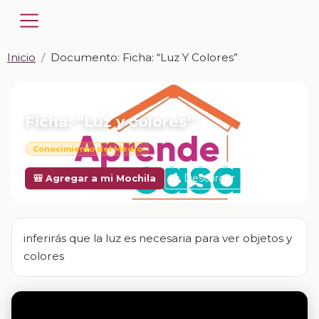
Inicio
Documento: Ficha: “Luz Y Colores”
📎 DOCUMENTO · DOCX
Ficha: “Luz y colores”
Conocimiento del Medio
Descargar
🎒 Agregar a mi Mochila
inferirás que la luz es necesaria para ver objetos y
colores