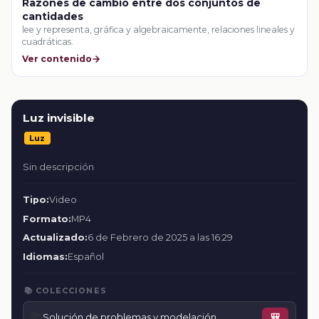
Razones de cambio entre dos conjuntos de
cantidades
lee y representa, gráfica y algebraicamente, relaciones lineales y
cuadráticas.
Ver contenido
Luz invisible
Luz
Sin descripción
Tipo:
Video
Formato:
MP4
Actualizado:
6 de Febrero de 2025 a las 16:29
Idiomas:
Español
📚 COLECCIONES
📚
Solución de problemas y modelación
🎒