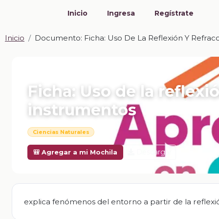
Inicio
Ingresa
Regístrate
Inicio
Documento: Ficha: Uso De La Reflexión Y Refrac
📎 DOCUMENTO · DOCX
Ficha: Uso de la reflexió
instrumentos
Ciencias Naturales
Descargar
🎒 Agregar a mi Mochila
explica fenómenos del entorno a partir de la reflexión