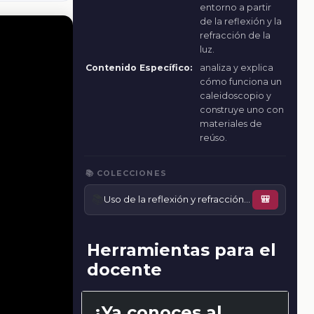
entorno a partir
de la reflexión y la
refracción de la
luz.
Contenido Específico:
analiza y explica
cómo funciona un
caleidoscopio y
construye uno con
materiales de
reúso.
📚 COLECCIONES
📚
Uso de la reflexión y refracción de la luz en instrumentos
🎒
Herramientas para el
docente
¿Ya conoces al