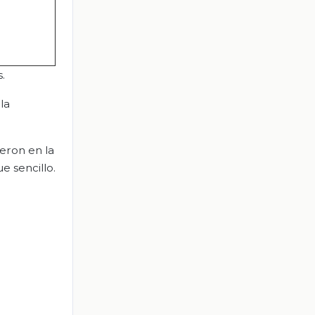
.
la
eron en la
e sencillo.