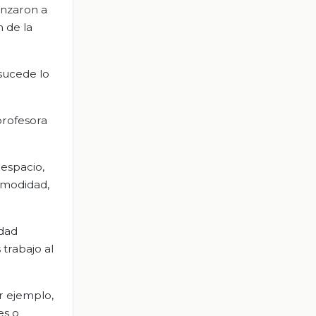
enzaron a
n de la
sucede lo
profesora
espacio,
comodidad,
edad
trabajo al
r ejemplo,
es o