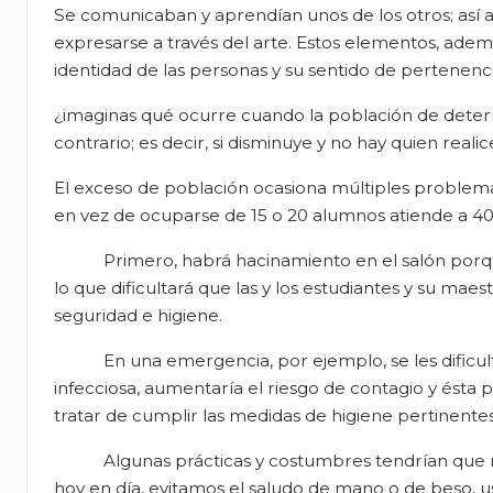
Se comunicaban y aprendían unos de los otros; así
expresarse a través del arte. Estos elementos, ademá
identidad de las personas y su sentido de pertenenci
¿imaginas qué ocurre cuando la población de deter
contrario; es decir, si disminuye y no hay quien realic
El exceso de población ocasiona múltiples problema
en vez de ocuparse de 15 o 20 alumnos atiende a 4
Primero, habrá hacinamiento en el salón porq
lo que dificultará que las y los estudiantes y su m
seguridad e higiene.
En una emergencia, por ejemplo, se les dificul
infecciosa, aumentaría el riesgo de contagio y ésta 
tratar de cumplir las medidas de higiene pertinentes
Algunas prácticas y costumbres tendrían que m
hoy en día, evitamos el saludo de mano o de beso, 