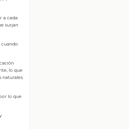
ar a cada
e surjan
s cuando
ucación
nte, lo que
s naturales
 por lo que
y