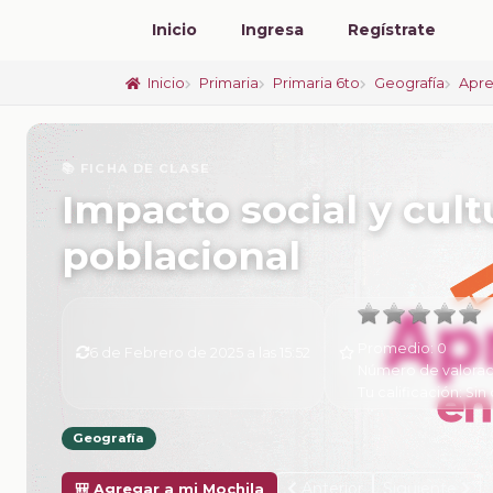
Inicio
Ingresa
Regístrate
Inicio
Primaria
Primaria 6to
Geografía
Apre
📚 FICHA DE CLASE
Impacto social y cult
poblacional
Promedio:
0
6 de Febrero de 2025 a las 15:52
Número de valorac
Tu calificación:
Sin 
Geografía
Anterior
Siguiente
🎒 Agregar a mi Mochila