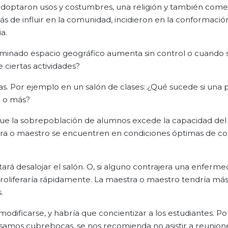
 adoptaron usos y costumbres, una religión y también com
s de influir en la comunidad, incidieron en la conformació
a.
minado espacio geográfico aumenta sin control o cuando 
e ciertas actividades?
s. Por ejemplo en un salón de clases: ¿Qué sucede si una 
0 o más?
ue la sobrepoblación de alumnos excede la capacidad del 
aestra o maestro se encuentren en condiciones óptimas de 
tará desalojar el salón. O, si alguno contrajera una enferm
proliferaría rápidamente. La maestra o maestro tendría más 
.
odificarse, y habría que concientizar a los estudiantes. Po
usamos cubrebocas, se nos recomienda no asistir a reunion