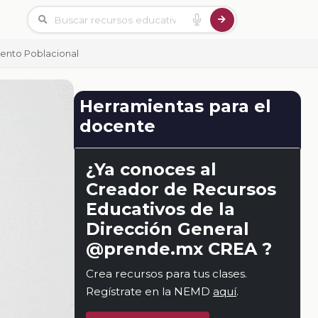
iento Poblacional
Herramientas para el
docente
¿Ya conoces al
Creador de Recursos
Educativos de la
Dirección General
@prende.mx CREA ?
Crea recursos para tus clases.
Regístrate en la NEMD
aquí
.