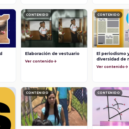
CONTENIDO
CONTENIDO
ad
Elaboración de vestuario
El periodismo y
diversidad de
Ver contenido
comunicación
Ver contenido
CONTENIDO
CONTENIDO