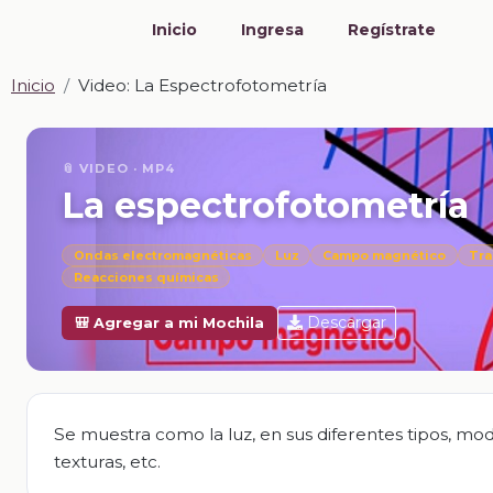
Inicio
Ingresa
Regístrate
Inicio
Video: La Espectrofotometría
📎 VIDEO · MP4
La espectrofotometría
Ondas electromagnéticas
Luz
Campo magnético
Tra
Reacciones químicas
Descargar
🎒 Agregar a mi Mochila
Se muestra como la luz, en sus diferentes tipos, mod
texturas, etc.