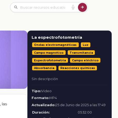
La espectrofotometría
Ondas electromagnéticas
Luz
Campo magnético
Transmitancia
Espectrofotometría
Campo eléctrico
Absorbancia
Reacciones químicas
Sin descripción
Tipo:
Video
Formato:
MP4
 las
Actualizado:
25 de Junio de 2025 a las 17:49
Duración:
05:32:00