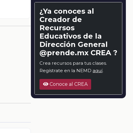
¿Ya conoces al
Creador de
Recursos
Educativos de la
Dirección General
@prende.mx CREA ?
Crea recursos para tus clases.
Regístrate en la NEMD
aquí
.
Conoce al CREA