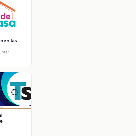
enen las
guras?
al
te