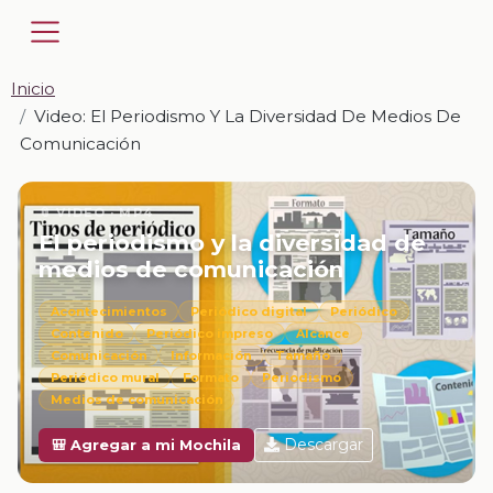
Inicio
Video: El Periodismo Y La Diversidad De Medios De
Comunicación
📎 VIDEO · MP4
El periodismo y la diversidad de
medios de comunicación
Acontecimientos
Periódico digital
Periódico
Contenido
Periódico impreso
Alcance
Comunicación
Información
Tamaño
Periódico mural
Formato
Periodismo
Medios de comunicación
Descargar
🎒 Agregar a mi Mochila