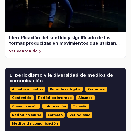
Identificación del sentido y significado de las
formas producidas en movimientos que utilizan
apoyos externos
Ver contenido
El periodismo y la diversidad de medios de
comunicación
Acontecimientos
Periódico digital
Periódico
Contenido
Periódico impreso
Alcance
Comunicación
Información
Tamaño
Periódico mural
Formato
Periodismo
Medios de comunicación