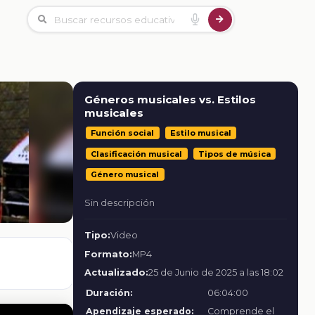
Géneros musicales vs. Estilos
musicales
Función social
Estilo musical
Clasificación musical
Tipos de música
Género musical
Sin descripción
Tipo:
Video
Formato:
MP4
Actualizado:
25 de Junio de 2025 a las 18:02
Duración:
06:04:00
Apendizaje esperado:
Comprende el