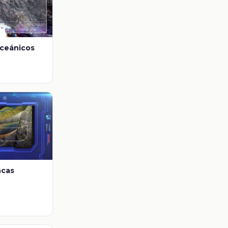
ceánicos
ncas