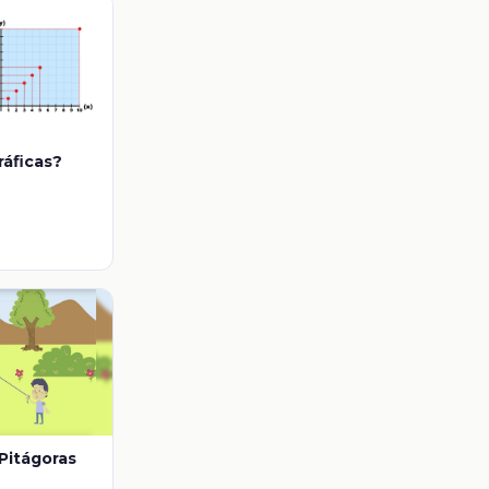
gráﬁcas?
Pitágoras