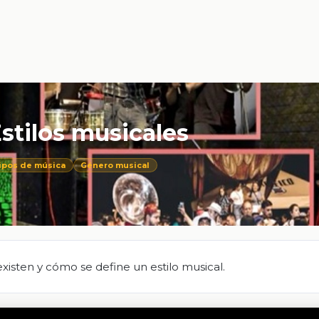
stilos musicales
ipos de música
Género musical
xisten y cómo se define un estilo musical.