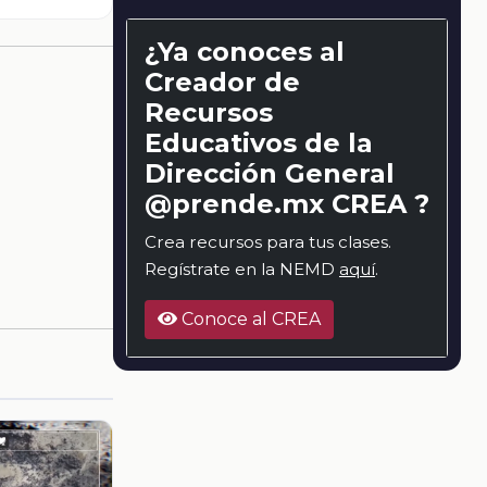
¿Ya conoces al
Creador de
Recursos
Educativos de la
Dirección General
@prende.mx CREA ?
Crea recursos para tus clases.
Regístrate en la NEMD
aquí
.
Conoce al CREA