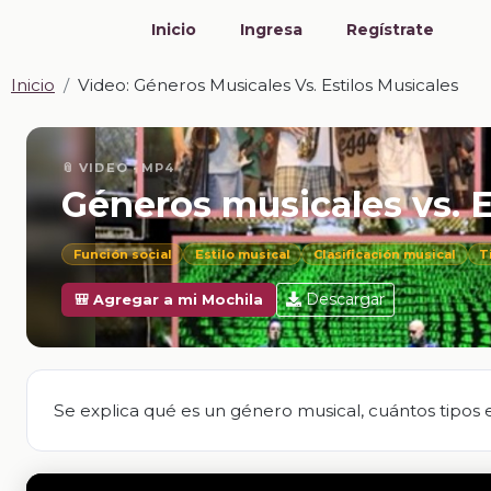
Inicio
Ingresa
Regístrate
Inicio
Video: Géneros Musicales Vs. Estilos Musicales
📎 VIDEO · MP4
Géneros musicales vs. E
Función social
Estilo musical
Clasificación musical
T
Descargar
🎒 Agregar a mi Mochila
Se explica qué es un género musical, cuántos tipos e