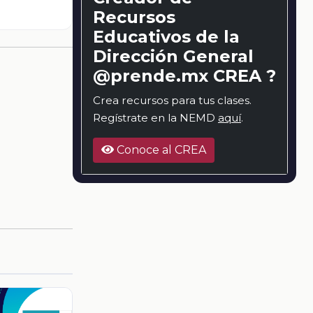
Recursos
Educativos de la
Dirección General
@prende.mx CREA ?
Crea recursos para tus clases.
Regístrate en la NEMD
aquí
.
Conoce al CREA