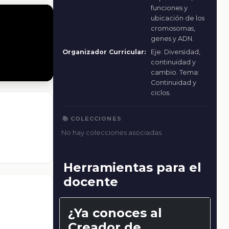
funciones y
ubicación de los
cromosomas,
genes y ADN.
Organizador Curricular:
Eje: Diversidad,
continuidad y
cambio. Tema:
Continuidad y
ciclos.
📚 COLECCIONES
No hay colecciones asociadas.
Herramientas para el
docente
¿Ya conoces al
Creador de