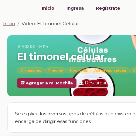
Inicio
Ingresa
Regístrate
Inicio
Video: El Timonel Celular
📎 VIDEO · MP4
El timonel celular
Organismo
Timonel
Neuronas
Actividad celular
C
Descargar
🎒 Agregar a mi Mochila
Se explica los diversos tipos de células que existen
encarga de dirigir esas funciones.