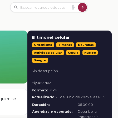
El timonel celular
Organismo
Timonel
Neuronas
Actividad celular
Célula
Núcleo
Sangre
Sin descripción
Tipo:
Video
Formato:
MP4
Actualizado:
25 de Junio de 2025 a las 17:55
quien se
Duración:
05:00:00
Apendizaje esperado:
Describe la
importancia,