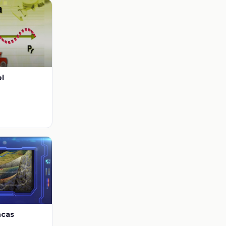
el
ncas