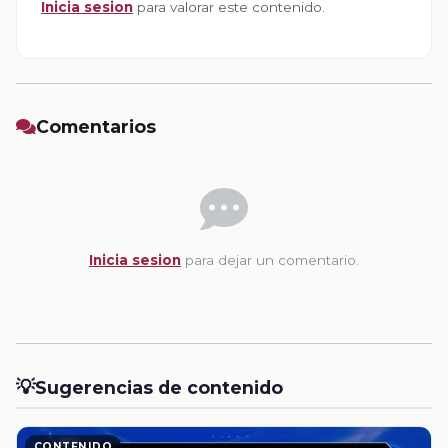
Inicia sesion
para valorar este contenido.
Comentarios
Inicia sesion
para dejar un comentario.
💡
Sugerencias de contenido
CONTENIDO