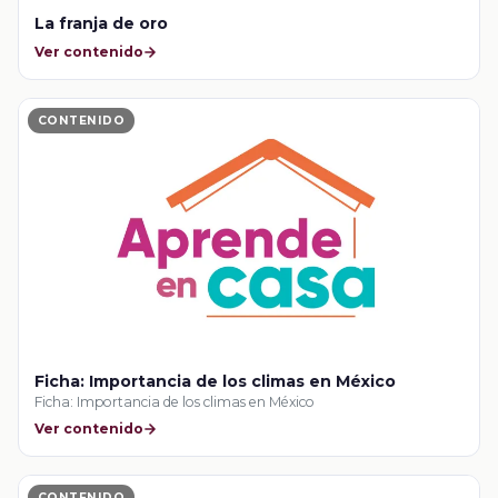
La franja de oro
Ver contenido
CONTENIDO
Ficha: Importancia de los climas en México
Ficha: Importancia de los climas en México
Ver contenido
CONTENIDO