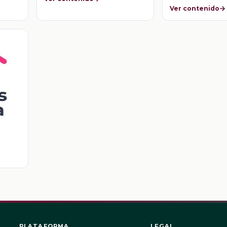
Ver contenido
PLATAFORMA
LEGAL