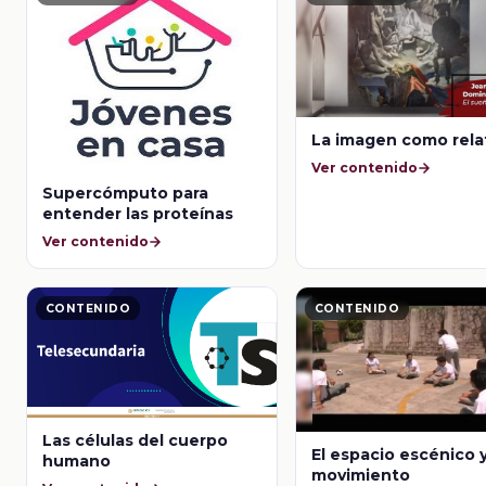
La imagen como rela
Ver contenido
Supercómputo para
entender las proteínas
Ver contenido
CONTENIDO
CONTENIDO
Las células del cuerpo
El espacio escénico y
humano
movimiento