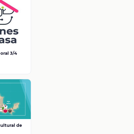
oral 3/4
ultural de