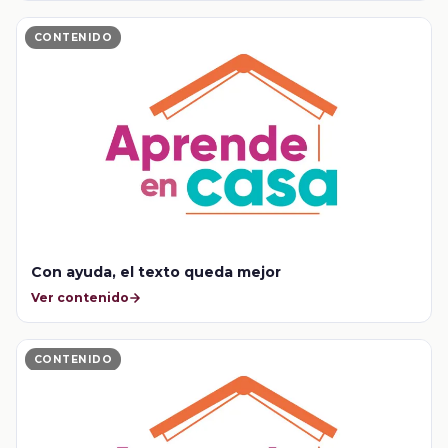
CONTENIDO
Con ayuda, el texto queda mejor
Ver contenido
CONTENIDO