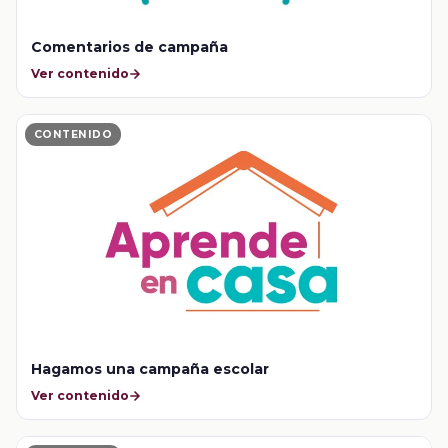
Comentarios de campaña
Ver contenido
CONTENIDO
Hagamos una campaña escolar
Ver contenido