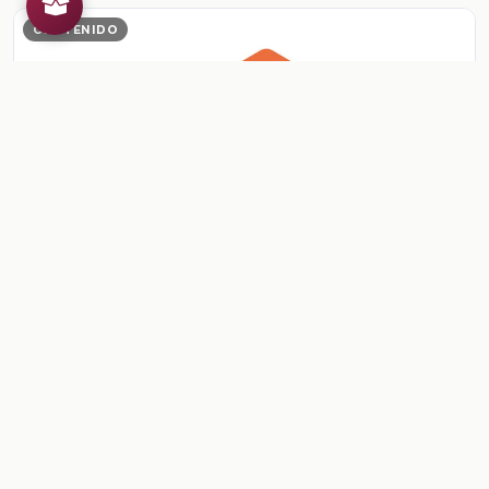
CONTENIDO
Sesión 5. A veces Pitágoras no es suficiente
Sesión 5. A veces Pitágoras no es suficiente
Ver contenido
CONTENIDO