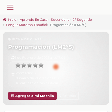
Inicio
Aprende En Casa
Secundaria
2° Segundo
Lengua Materna. Español
Programación (LM2°S)
📚 FICHA DE CLASE
Programación (LM2°S)
6 de Febrero de 2025 a las 17:04
Promedio:
0
Número de valoraciones:
0
Tu calificación:
Sin calificar
Anterior
🎒 Agregar a mi Mochila