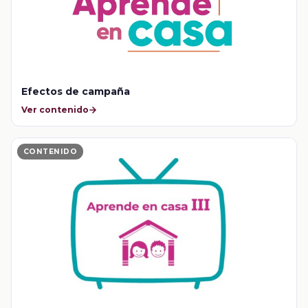
Efectos de campaña
Ver contenido
CONTENIDO