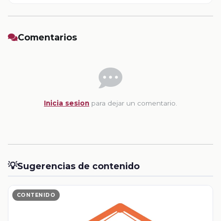
Comentarios
Inicia sesion
para dejar un comentario.
💡
Sugerencias de contenido
CONTENIDO