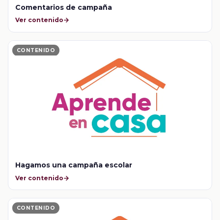
Comentarios de campaña
Ver contenido
CONTENIDO
Hagamos una campaña escolar
Ver contenido
CONTENIDO