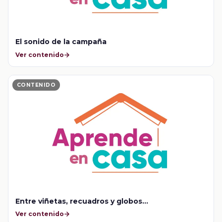
El sonido de la campaña
Ver contenido
CONTENIDO
Entre viñetas, recuadros y globos…
Ver contenido