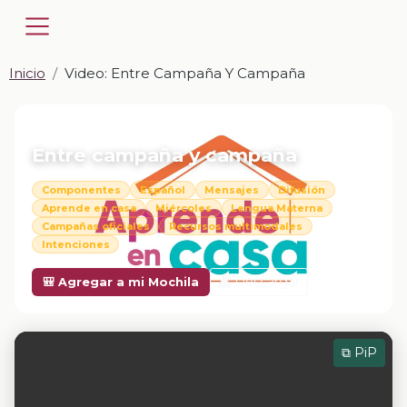
Inicio
Video: Entre Campaña Y Campaña
📎 VIDEO · MP4
Entre campaña y campaña
Componentes
Español
Mensajes
Difusión
Aprende en casa
Miércoles
Lengua Materna
Campañas oficiales
Recursos multimodales
Intenciones
Descargar
🎒 Agregar a mi Mochila
⧉ PiP