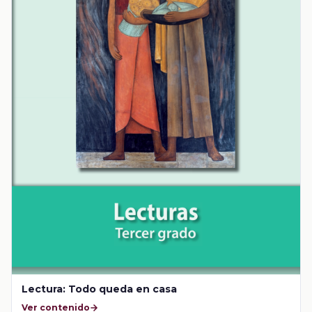
Lectura: Todo queda en casa
Ver contenido