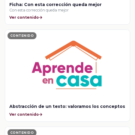
Ficha: Con esta corrección queda mejor
Con esta corrección queda mejor
Ver contenido
CONTENIDO
Abstracción de un texto: valoramos los conceptos
Ver contenido
CONTENIDO