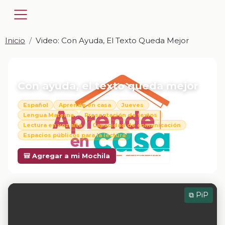
Inicio
Video: Con Ayuda, El Texto Queda Mejor
📎 VIDEO · MP4
Con ayuda, el texto queda mejor
Español
Aprende en casa
Jueves
Lengua Materna
Presentación de textos
Lectura en voz alta
Capacidad de comunicación
Espacios públicos para la lectura
Descargar
🎒 Agregar a mi Mochila
⧉ PiP