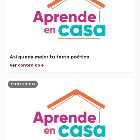
Así queda mejor tu texto poético
Ver contenido
CONTENIDO