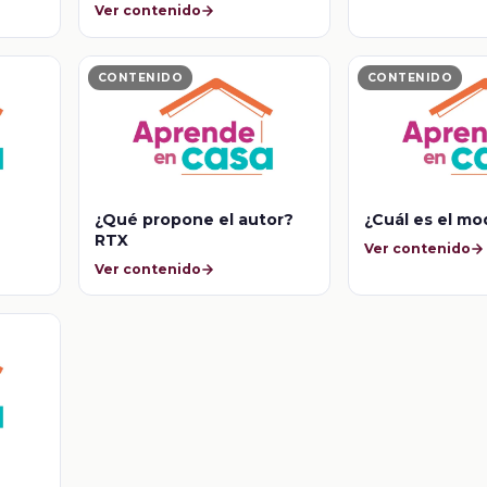
Ver contenido
CONTENIDO
CONTENIDO
¿Qué propone el autor?
¿Cuál es el m
RTX
Ver contenido
Ver contenido