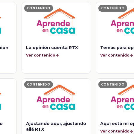
CONTENIDO
CONTENIDO
nión
La opinión cuenta RTX
Temas para op
Ver contenido
Ver contenido
CONTENIDO
CONTENIDO
do
Ajustando aquí, ajustando
Aquí está mi o
allá RTX
Ver contenido