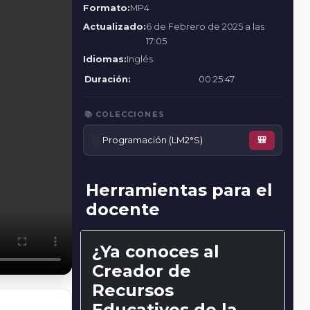
Formato:
MP4
Actualizado:
6 de Febrero de 2025 a las
17:05
Idiomas:
Inglés
Duración:
00:25:47
📚 COLECCIONES
📚
Programación (LM2°S)
🎒
Herramientas para el
docente
¿Ya conoces al
Creador de
Recursos
Educativos de la