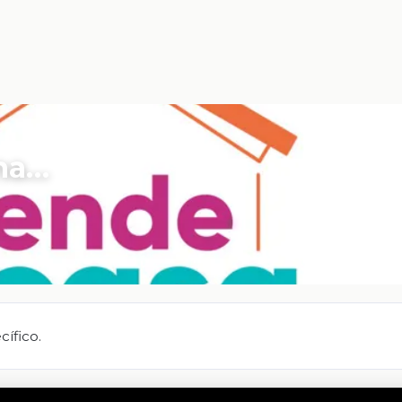
ina…
ífico.