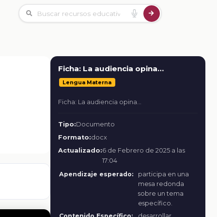
Ficha: La audiencia opina…
Lengua Materna
Ficha: La audiencia opina…
Tipo:
Documento
Formato:
docx
Actualizado:
6 de Febrero de 2025 a las
17:04
Apendizaje esperado:
participa en una
mesa redonda
sobre un tema
específico.
Contenido Específico:
desarrollar