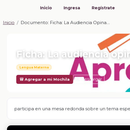
Inicio
Ingresa
Regístrate
Inicio
Documento: Ficha: La Audiencia Opina…
📎 DOCUMENTO · DOCX
Ficha: La audiencia op
Lengua Materna
Descargar
🎒 Agregar a mi Mochila
participa en una mesa redonda sobre un tema espec