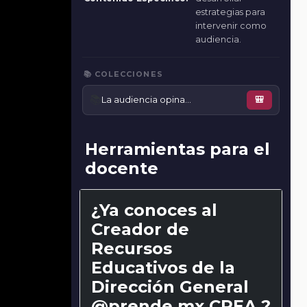
estrategias para
intervenir como
audiencia.
📚 COLECCIONES
📚
La audiencia opina…
🎒
Herramientas para el
docente
¿Ya conoces al
Creador de
Recursos
Educativos de la
Dirección General
@prende.mx CREA ?