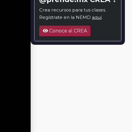
Crea recursos para tus clases.
Regístrate en la NEMD
aquí
.
Conoce al CREA