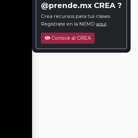
@prende.mx CREA ?
Crea recursos para tus clases.
Regístrate en la NEMD
aquí
.
Conoce al CREA