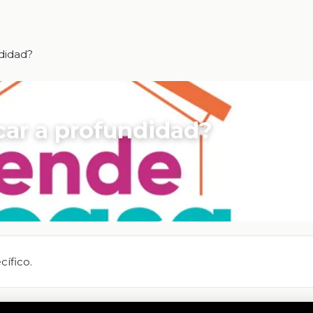
didad?
car a profundidad?
ífico.