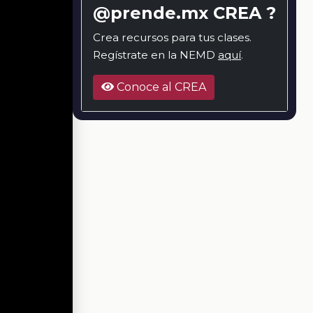
@prende.mx CREA ?
Crea recursos para tus clases.
Regístrate en la NEMD
aquí
.
Conoce al CREA