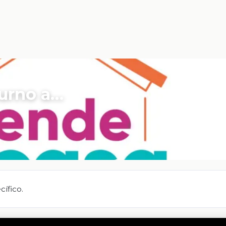
turno a…
ífico.