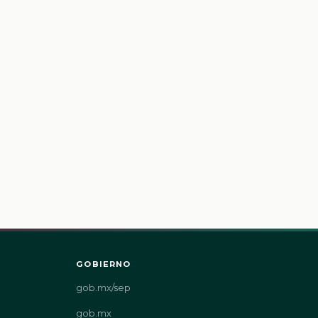
GOBIERNO
gob.mx/sep
gob.mx