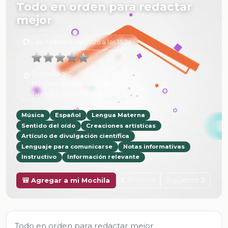
Todo en orden para redactar
mejor
6 de Febrero de 2025 a las 15:24
Promedio:
0
Número de valoraciones:
0
Tu calificación:
Sin calificar
Música
Español
Lengua Materna
Sentido del oído
Creaciones artísticas
Artículo de divulgación científica
Lenguaje para comunicarse
Notas informativas
Instructivo
Información relevante
Anterior
Siguiente
🎒 Agregar a mi Mochila
Todo en orden para redactar mejor